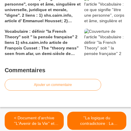
personne'', corps et âme, singulière et
Saint-Laurent, Pont-à-Mousson 2
universelle, juridique et morale,
liens : 1) lien meec.org; 2)
''digne''. 2 liens : 1) shs.cairn.info,
lemeac.com
article d' Emmanuel Housset; 2)
causecommune-la revue.fr, article de
Vocabulaire : définir ''la French
Julian Roche
Theory'' soit '' la pensée française'' 2
liens 1) shs.cairn.info article de
François Cusset : The “theory mess”
seen from afar, un demi-siècle de
batailles théorico-critiques(...); 2)
tracts.gallimard.fr ''La haine de
Commentaires
l'émancipation...'', François Cusset
Ajouter un commentaire
< Document d'archive
''La logique du
''L'Avenir de la Vie'' et
contradictoire : La
l'euthanasie - Entretien de
métahorèse'' (à suivre 1 et