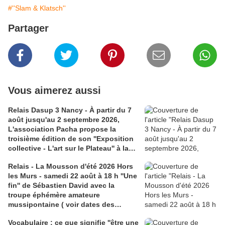
#''Slam & Klatsch''
Partager
Vous aimerez aussi
Relais Dasup 3 Nancy - À partir du 7
août jusqu'au 2 septembre 2026,
L'association Pacha propose la
troisième édition de son ''Exposition
collective - L'art sur le Plateau'' à la
Médiathèque Haut-du-Lièvre, 325
Relais - La Mousson d'été 2026 Hors
avenue Pinchard
les Murs - samedi 22 août à 18 h ''Une
fin'' de Sébastien David avec la
troupe éphémère amateure
mussipontaine ( voir dates des
répétitions). Direction Lélio Plotton,
Vocabulaire : ce que signifie ''être une
dramaturgie Lola Molina à l’Espace