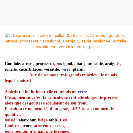
Gondole
,
atroce
,
processeur
,
rossignol
,
abat-jour
,
sable
,
araignée
,
échelle
,
cucurbitacée, versatile,
verre
,
plaisir
.
Aux douze mots trois grands remèdes...Je ne sais
lequel choisir !
Assieds-toi,lui intima t-elle et prends un
verre
D'eau, bien sûr, c'est la canicule, se crut-elle obligée de préciser
alors que des gouttes s'écoulaient de son front.
Il avait, à ce moment-là, d'un geste, pff!!! je sais comment le
qualifier,
baissé
l
'abat-jour,
beige-
sable,
tissé.
Couleur
atroce
, atrocement terne,
pour moi qui n'aimait que le rouge.