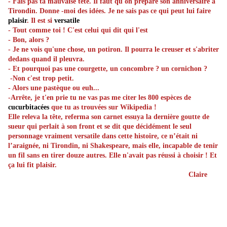
- Fais pas ta mauvaise tête. Il faut qu'on prépare son anniversaire à
Tirondin. Donne -moi des idées. Je ne sais pas ce qui peut lui faire
plaisir
. Il est si
versatile
- Tout comme toi ! C'est celui qui dit qui l'est
- Bon, alors ?
- Je ne vois qu'une chose, un potiron. Il pourra le creuser et s'abriter
dedans quand il pleuvra.
- Et pourquoi pas une courgette, un concombre ? un cornichon ?
-Non c'est trop petit.
- Alors une pastèque ou euh...
-Arrête, je t'en prie tu ne vas pas me citer les 800 espèces de
cucurbitacées
que tu as trouvées sur Wikipedia !
Elle releva la tête, referma son carnet essuya la dernière goutte de
sueur qui perlait à son front et se dit que décidément le seul
personnage vraiment versatile dans cette histoire, ce n’était ni
l’araignée, ni Tirondin, ni Shakespeare, mais elle, incapable de tenir
un fil sans en tirer douze autres. Elle n'avait pas réussi à choisir ! Et
ça lui fit plaisir.
Claire