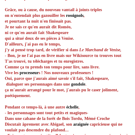
Grâce, ou à cause, du nouveau vantail à joints triples
on n'entendait plus gazouiller
les
rossignols
,
et pourtant la nuit n'en finissait pas.
Je ne sais ce qu'en aurait dit Roméo,
ni ce qu'en aurait fait Shakespeare
qui
a
situé deux de ses pièces à Venise.
D'ailleurs, j'ai pas eu le temps,
j'y ai pensé trop tard, de vérifier si dans
Le Marchand de Venise,
- Bon, je ne l'ai pas en livre mais sur Wikisource tu trouves tout
T'as trouvé, tu télécharges et tu enregistres.
Comme ça tu prends ton temps pour lire, sans livre.
Vive les
processeur
s ! Nos nouveaux professeurs !
Oui, parce que j'aurais aimé savoir s'il fait, Shakespeare,
dialoguer ses personnages dans une
gondole
.
ça m'aurait arrangé pour le mot, j'aurais pu le caser joliment,
poétiquement.
Pendant ce temps-là,
à une autre
échelle
,
- les personnages sont tout petits et magiques-
Dans une cabane de la forêt de Bois Tordu, Mémé Croche
Discutait âprement avec Abigael, son
araignée
capricieuse qui ne
voulait pas descendre du plafond...