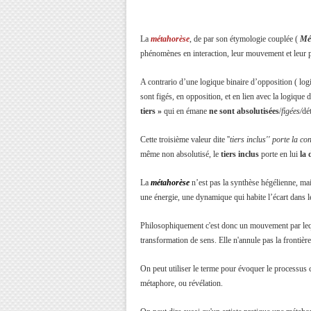
La
métahorèse
, de par son étymologie couplée (
Mét
phénomènes en interaction, leur mouvement et leur pa
A contrario d’une logique binaire d’opposition ( lo
sont figés, en opposition, et en lien avec la logique du
tiers »
qui en émane
ne sont absolutisées
/
figées/
dé
Cette troisième valeur dite ''
tiers inclus''
porte la con
même non absolutisé, le
tiers inclus
porte en lui
la
La
métahorèse
n’est pas la synthèse hégélienne, ma
une énergie, une dynamique qui habite l’écart dans leq
Philosophiquement
c'est donc un mouvement par lequ
transformation de sens. Elle n'annule pas la frontière
On peut utiliser le terme pour évoquer le processus
métaphore, ou révélation.