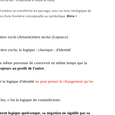
se du réel : il transforme le visible en vision.
a frontière se transforme en passage, avec un sens néologique de
n d’une frontière conceptuelle ou symbolique.
Méta +
choix figé.
ers exclu (Aristote)/tiers inclus (Lupasco)
ue - classique - d'identité
ur un même personne de concevoir en même temps que la
oujours au profit de l'autre.
t la logique d'identité
ne peut penser le changement qu’en
logique du contradictoire.
ement logique quelconque, sa négation ne signifie pas sa