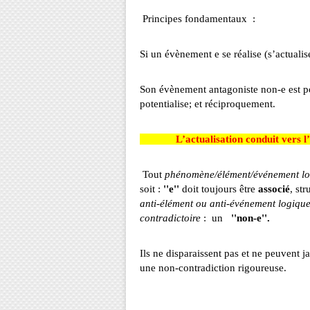
Principes fondamentaux :
Si un évènement e se réalise (s’actualise
Son évènement antagoniste non-e est pot
potentialise; et réciproquement.
L’actualisation conduit vers l’ident
Tout
phénomène/élément/événement lo
soit :
''e''
doit toujours être
associé
, st
anti-élément ou anti-événement logiqu
contradictoire
: un
''non-e''.
Ils ne disparaissent pas et ne
peuvent j
une non-contradiction rigoureuse.
(à su