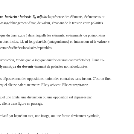
a- horizein / hairesis 1), adjoint
la présence des éléments, évènements ou
ssage/changement d'état, de valeur, émanant de la tension entre polarités.
gique du
tiers exclu
) dans laquelle les éléments, évènements ou phénomènes
 tiers inclus, ici,
ni les polarités
(antagonismes) en interaction
ni la valeur «
terminées/fixées/localisées/repérables…
tradiction, tandis que la logique binaire est non contradictoire
)
.
Étant lui-
 dynamique du devenir
émanant de polarités non absolutisées.
is dépassement des oppositions, union des contraires sans fusion. C'est un flux,
uel elle ne naît ni ne meurt. Elle y advient. Elle est respiration.
el une limite, une distinction ou une opposition est dépassée
par
, elle la transfigure en passage.
 créatif par lequel un mot, une image, ou une forme deviennent symbole,