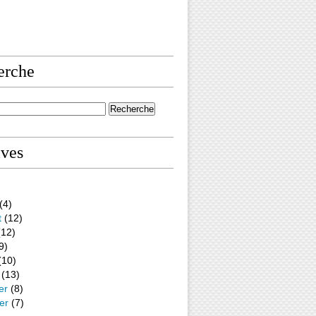
erche
ives
(4)
t
(12)
12)
9)
(10)
(13)
er
(8)
er
(7)