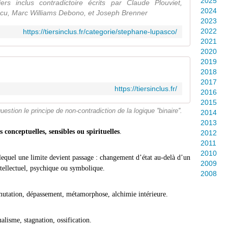
2025
ers inclus contradictoire écrits par Claude Plouviet,
2024
cu, Marc Williams Debono, et Joseph Brenner
2023
2022
https://tiersinclus.fr/categorie/stephane-lupasco/
2021
2020
2019
2018
2017
https://tiersinclus.fr/
2016
2015
estion le principe de non-contradiction de la logique ''binaire''.
2014
2013
conceptuelles, sensibles ou spirituelles
.
2012
2011
2010
quel une limite devient passage : changement d’état au-delà d’un
2009
intellectuel, psychique ou symbolique.
2008
tion, dépassement, métamorphose, alchimie intérieure.
me, stagnation, ossification.