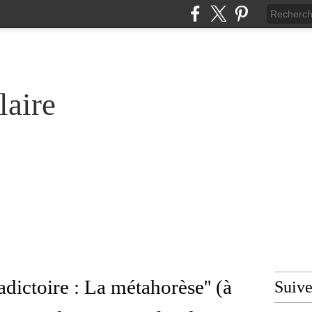
laire
adictoire : La métahorèse'' (à
Suiv