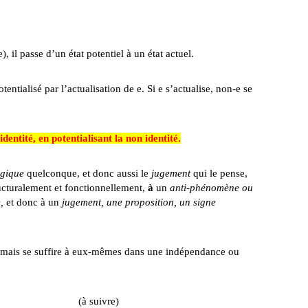
), il passe d’un état potentiel à un état actuel.
entialisé par l’actualisation de e.
Si e s’actualise, non-e se
ité, en potentialisant la non identité.
gique
quelconque, et donc aussi le
jugement
qui le pense,
ructuralement et fonctionnellement,
à
un
anti-phénomène ou
e,
et donc à un
jugement, une proposition, un signe
amais se suffire à eux-mêmes dans une indépendance ou
ivre)