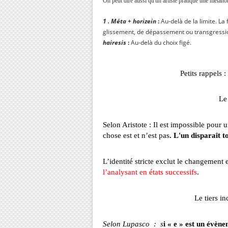
On peut dire aussi qu'un artiste pratique une métahorè
1 . Méta + horizein
:
Au-delà de la limite. L
glissement, de dépassement ou transgressio
hairesis
:
Au-delà du 
Petits rappels : ti
Le tiers exclu, la logiq
Selon Aristote : Il est impossible po
chose est et n’est pas
. L'un disparaît t
L’identité stricte exclut le changement e
l’analysant en états successifs
.
Le tiers inclus, c’est la 
Selon Lupasco : s
i « e » est un évèn