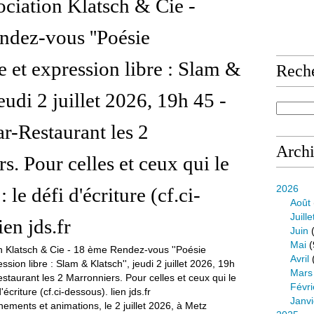
ociation Klatsch & Cie -
dez-vous ''Poésie
e et expression libre : Slam &
Rech
jeudi 2 juillet 2026, 19h 45 -
ar-Restaurant les 2
Arch
s. Pour celles et ceux qui le
2026
: le défi d'écriture (cf.ci-
Août
Juille
ien jds.fr
Juin
(
Mai
(
Avril
Mars
Févri
Janvi
ements et animations, le 2 juillet 2026, à Metz