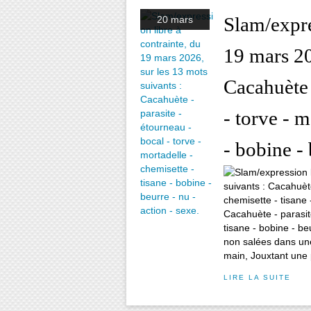
Slam/expre
20 mars
19 mars 20
Cacahuète 
- torve - m
- bobine - 
Cacahuète - parasite
tisane - bobine - be
non salées dans une
main, Jouxtant une p
LIRE LA SUITE