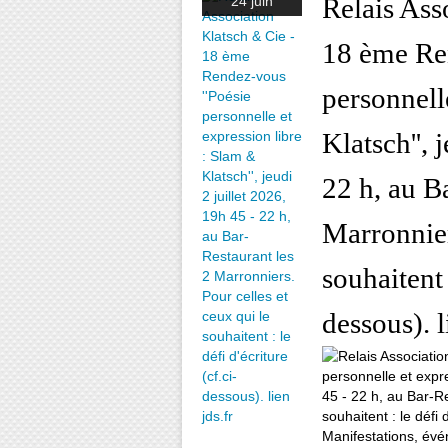
Relais Ass
24 juin
18 ème Ren
personnell
Klatsch'', 
22 h, au B
Marronnier
souhaitent 
dessous). l
Manifestations, évén