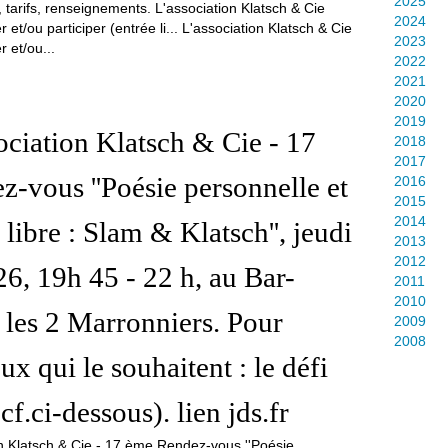
2025
, tarifs, renseignements. L'association Klatsch & Cie
2024
r et/ou participer (entrée li... L'association Klatsch & Cie
2023
r et/ou...
2022
2021
2020
2019
ociation Klatsch & Cie - 17
2018
2017
-vous ''Poésie personnelle et
2016
2015
2014
libre : Slam & Klatsch'', jeudi
2013
2012
26, 19h 45 - 22 h, au Bar-
2011
2010
 les 2 Marronniers. Pour
2009
2008
eux qui le souhaitent : le défi
(cf.ci-dessous). lien jds.fr