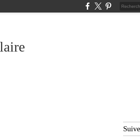
laire
Suiv