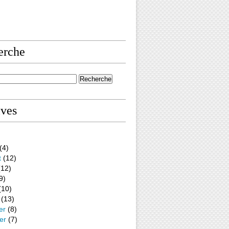
erche
ives
(4)
t
(12)
12)
9)
(10)
(13)
er
(8)
er
(7)