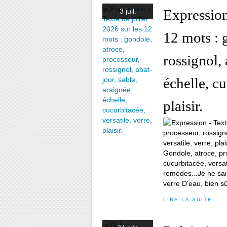
Expression 
3 juil.
12 mots : 
rossignol, 
échelle, cu
plaisir.
Gondole, atroce, pro
cucurbitacée, versat
remèdes...Je ne sais 
verre D'eau, bien sûr
LIRE LA SUITE