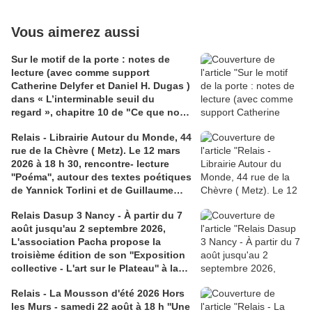
Vous aimerez aussi
Sur le motif de la porte : notes de
lecture (avec comme support
Catherine Delyfer et Daniel H. Dugas )
dans « L’interminable seuil du
regard », chapitre 10 de "Ce que nous
voyons, ce qui nous regarde" de Didi-
Relais - Librairie Autour du Monde, 44
Huberman :. 2 Liens : 1) Podcast
rue de la Chèvre ( Metz). Le 12 mars
radiofrance.fr, ''Les chemins de la
2026 à 18 h 30, rencontre- lecture
philosophie'', Adèle Van Reeth en
''Poéma'', autour des textes poétiques
compagnie de l'auteur ; 2) video
de Yannick Torlini et de Guillaume
Extrait du ''Procès'' de Kafka : La
Curtit, publiés entre autres par
porte de la Loi
Relais Dasup 3 Nancy - À partir du 7
Backland et La Crypte. 2 liens :1)
août jusqu'au 2 septembre 2026,
poema.fr;
L'association Pacha propose la
2)facebook.com/librairieautourdumon
troisième édition de son ''Exposition
de
collective - L'art sur le Plateau'' à la
Médiathèque Haut-du-Lièvre, 325
Relais - La Mousson d'été 2026 Hors
avenue Pinchard
les Murs - samedi 22 août à 18 h ''Une