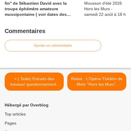
fin'' de Sébastien David avec la
troupe éphémère amateure
mussipontaine ( voir dates des
répétitions). Direction Lélio Plotton,
dramaturgie Lola Molina à l’Espace
Commentaires
Saint-Laurent, Pont-à-Mousson 2
liens : 1) lien meec.org; 2)
lemeac.com
Ajouter un commentaire
< ( Suite) Extraits des
Relais : L’Opéra-Théâtre de
travaux/ questionnements
Metz ''Hors les Murs'',
(voies d'accès)
présente, les 5, 6, 7 mars
préparatoires à ''la
2026, ''L'Etranger'' d'Albert
dramaturgie polyphonique''
Camus au Conservatoire à
Hébergé par Overblog
du 8 mars 2026 - Fil de
Rayonnement Régional
réflexions - à la suite de la
Gabriel Pierné 2, rue du
Top articles
lecture d’un article de Jean-
Paradis. Texte mis en scène
Pages
Philippe Cazier, intitulé : ‘’
par Paul-Émile Fourny avec
Pasolini : Aucune société ne
Massimo Riggi dans le rôle