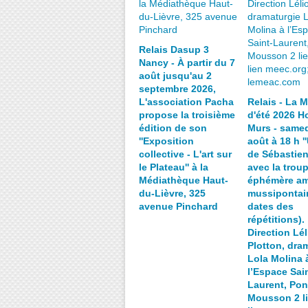
Relais Dasup 3
Nancy - À partir du 7
août jusqu'au 2
septembre 2026,
L'association Pacha
Relais - La 
propose la troisième
d'été 2026 Ho
édition de son
Murs - samed
''Exposition
août à 18 h ''
collective - L'art sur
de Sébastien
le Plateau'' à la
avec la trou
Médiathèque Haut-
éphémère am
du-Lièvre, 325
mussipontain
avenue Pinchard
dates des
répétitions).
Direction Lél
Plotton, dra
Lola Molina 
l’Espace Sain
Laurent, Pon
Mousson 2 li