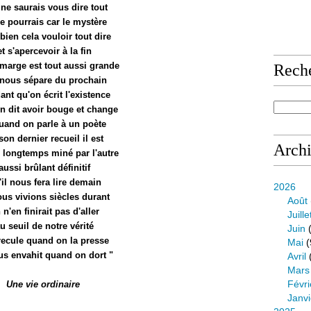
 ne saurais vous dire tout
e pourrais car le mystère
 bien cela vouloir tout dire
et s'apercevoir à la fin
 marge est tout aussi grande
Rech
 nous sépare du prochain
nt qu'on écrit l'existence
on dit avoir bouge et change
quand on parle à un poète
son dernier recueil il est
Arch
 longtemps miné par l'autre
aussi brûlant définitif
'il nous fera lire demain
2026
ous vivions siècles durant
Août
 n'en finirait pas d'aller
Juille
u seuil de notre vérité
Juin
(
recule quand on la presse
Mai
(
us envahit quand on dort "
Avril
Mars
Févri
Une vie ordinaire
Janvi