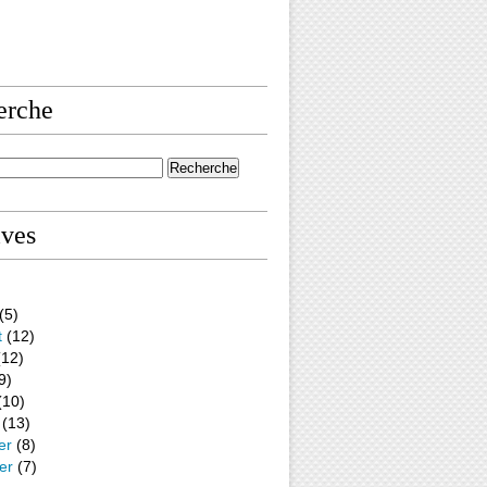
erche
ives
(5)
t
(12)
12)
9)
(10)
(13)
er
(8)
er
(7)