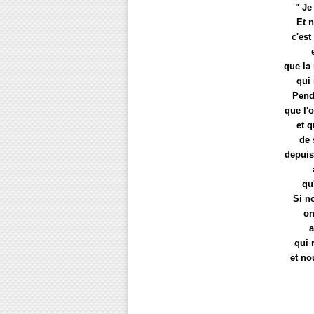
" Je
Et n
c'est
que la
qui
Penda
que l'
et 
de 
depuis
qu
Si n
on
a
qui 
et no