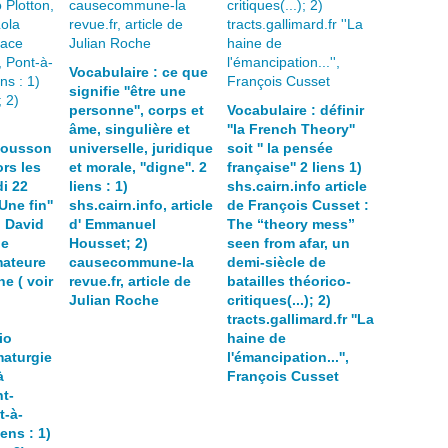
Vocabulaire : ce que
signifie ''être une
personne'', corps et
Vocabulaire : définir
âme, singulière et
''la French Theory''
Mousson
universelle, juridique
soit '' la pensée
rs les
et morale, ''digne''. 2
française'' 2 liens 1)
i 22
liens : 1)
shs.cairn.info article
Une fin''
shs.cairn.info, article
de François Cusset :
 David
d' Emmanuel
The “theory mess”
pe
Housset; 2)
seen from afar, un
ateure
causecommune-la
demi-siècle de
e ( voir
revue.fr, article de
batailles théorico-
Julian Roche
critiques(...); 2)
tracts.gallimard.fr ''La
io
haine de
maturgie
l'émancipation...'',
à
François Cusset
t-
t-à-
ens : 1)