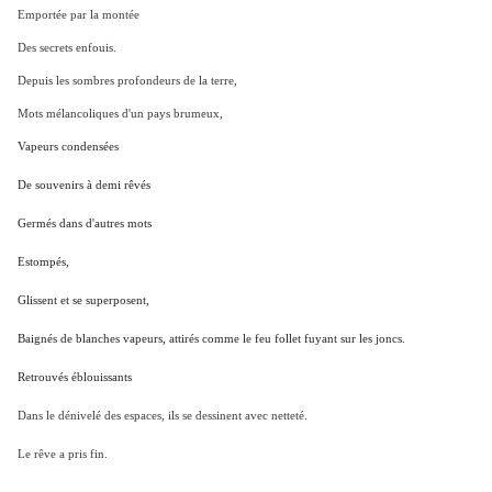
Emportée par la montée
Des secrets enfouis.
Depuis les sombres profondeurs de la terre,
Mots mélancoliques d'un pays brumeux,
Vapeurs condensées
De souvenirs à demi rêvés
Germés dans d'autres mots
Estompés,
Glissent et se superposent,
Baignés de blanches vapeurs, attirés comme le feu follet fuyant sur les joncs.
Retrouvés éblouissants
Dans le dénivelé des espaces, ils se dessinent avec netteté.
Le rêve a pris fin.