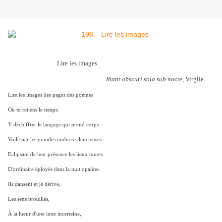
Lire les images
Ibant obscuri sola sub nocte
, Virgile
Lire les images des pages des poèmes
Où tu retiens le temps.
Y déchiffrer le langage qui prend corps
Voilé par les grandes o
mbres silencieuses
Eclipsant de leur présence les
lieux muets
D'ordinaire éployés dans la nuit
opaline.
Ils dansent et je dérive,
Les sens brouillés,
À la lueur d'une lune incertaine,