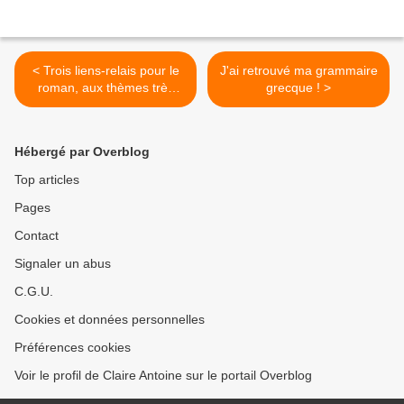
< Trois liens-relais pour le
J'ai retrouvé ma grammaire
roman, aux thèmes très
grecque ! >
contemporains, de Patrice
Jean, '' L'homme
surnuméraire''. Lien 1) rue-
Hébergé par Overblog
des-livres.com, le site de l'
éditeur; lien 2) Babelio,
Top articles
pour des critiques rapides;
Pages
lien 3) Causeur, pour une
critique plus ''jouissive'', le
Contact
site de Jean-Paul Brighelli
Signaler un abus
C.G.U.
Cookies et données personnelles
Préférences cookies
Voir le profil de Claire Antoine sur le portail Overblog