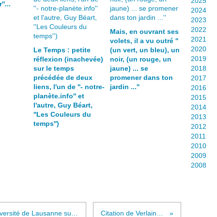
2025
'...
2024
2023
2022
Mais, en ouvrant ses
2021
volets, il a vu outré ''
2020
Le Temps : petite
(un vert, un bleu), un
2019
réflexion (inachevée)
noir, (un rouge, un
sur le temps
jaune) ... se
2018
précédée de deux
promener dans ton
2017
liens, l'un de ''- notre-
jardin ...''
2016
planète.info'' et
2015
l'autre, Guy Béart,
2014
''Les Couleurs du
2013
temps'')
2012
2011
2010
2009
2008
Lien avec un pdf émanant de l'université de Lausanne sur "L'alliance de la poésie et de la musique chez les symbolistes verslibristes"
Citation de Verlaine dans "Jadis et naguère" 1884