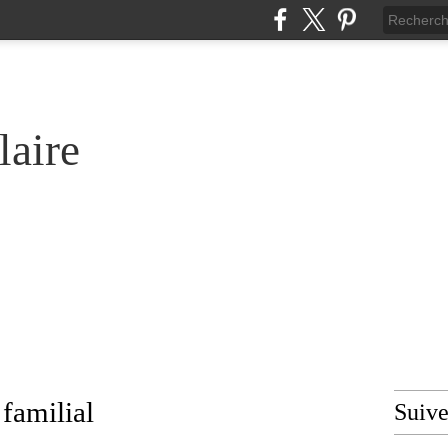
laire
 familial
Suiv