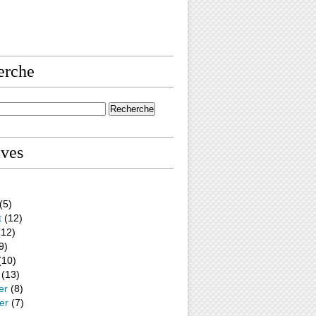
erche
ives
(5)
t
(12)
12)
9)
(10)
(13)
er
(8)
er
(7)