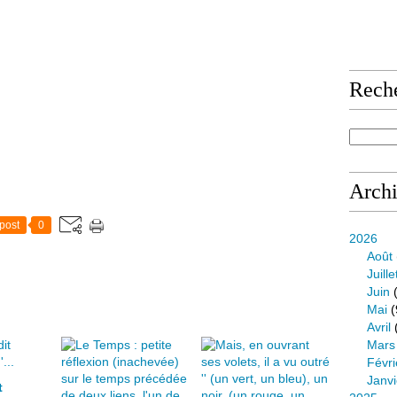
Rech
Arch
post
0
2026
Août
Juille
Juin
(
Mai
(
Avril
Mars
Févri
Janvi
t