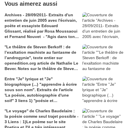
Vous aimerez aussi
Archives - 28/09/2011- Extraits d'un
entretien de juin 2005 avec l'écrivain,
poète et essayiste Edouard
Glissant, réalisé par Rosa Moussaoui
et Fernand Nouvet - ''Agis dans ton
lieu, pense avec le monde'' -La
''Le théâtre de Steven Berkoff : de
pensée du rhizome, chez Édouard
l’exaltation machiste au fantasme de
Glissant - "Mondialité" contre
l’androgynie'', texte entier sur
"mondialisation"
openedition.org article de Nathalie Le
Bever. Notes sur le théâtre de Steven
Berkoff, dans un article de N. Le
Entre ''Je'' lyrique et ''Je''
Bever : ''orgie, orgasme et politique''.
biographique (...) "apprendre à écrire
Lien academia.edu : texte de
sous son nom". Extraits de l'article
Dominique Massonnaud repris sur
'La poésie, autobiographie d'une
'Fabula' : Une dramaturgie
soif'' 3 liens 1) ''poésie et
catastrophiste, textes réunis par
autobiographie'', article intégral,sur
Jean-Marc Lanteri.
''Le voyage'' de Charles Baudelaire :
maulpoix.net; 2) le site de
la poésie comme seul trajet possible -
J.M.Maulpoix; 3) claireantoine.com
3 Liens : 1)Le poème sur le site
pour des extraits de Martine Broda "
Poetica et 2)Le très intéressant
L'amour du nom''