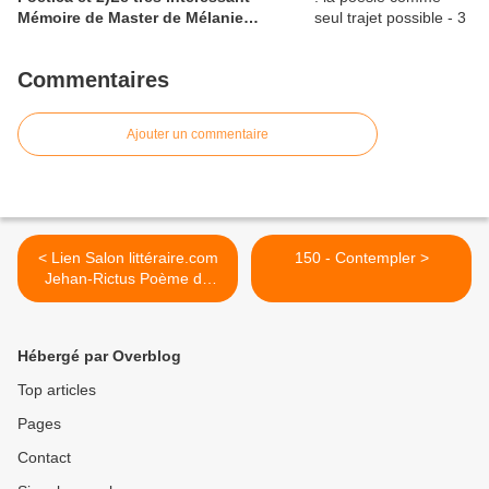
Mémoire de Master de Mélanie
Castandet sur le voyage dans ''Les
Fleurs du Mal''; 3) Une carte des
Commentaires
Enfers trouvée sur bing
Ajouter un commentaire
< Lien Salon littéraire.com
150 - Contempler >
Jehan-Rictus Poème de
1894-1895 Merd' ! V'là
l'Hiver et ses dur'tés...
extrait du recueil Le
Hébergé par Overblog
soliloque du pauvre
Top articles
Pages
Contact