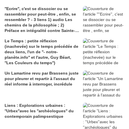
''Ecrire'', c'est se dissocier ou se
rassembler pour peut-être , enfin, se
ressembler ? - 3 liens 1) audio Les
chemins de la philosophie ; 2)
Préface en intégralité contre Sainte-
Beuve (Wikisource); 3)La position
Le Temps : petite réflexion
d'Amable Tastu, poète, amie de
(inachevée) sur le temps précédée de
Sainte-Beuve
deux liens, l'un de ''- notre-
planète.info'' et l'autre, Guy Béart,
''Les Couleurs du temps'')
Un Lamartine revu par Brassens juste
pour pleurer et repartir à l'assaut du
réel informe à interroger, incrédule
Liens : Explorations urbaines :
''Urbex''avec les ''archéologues'' du
contemporain palimpsestique