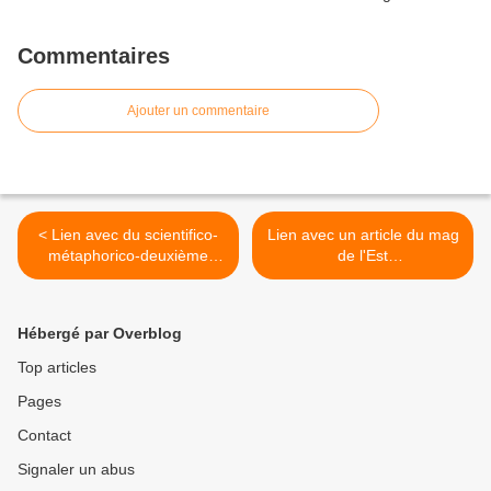
Commentaires
Ajouter un commentaire
< Lien avec du scientifico-
Lien avec un article du mag
métaphorico-deuxième
de l'Est
degré, dans le t[itr]e.
Républicain(11/10/2015)
écrit par Valérie Susset sur
« Brûlures d’une enfant de
Hébergé par Overblog
la République », un livre de
Gül Ilbay, paru aux éd
Top articles
Ataturquie >
Pages
Contact
Signaler un abus