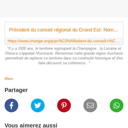
Président du conseil régional du Grand Est: Nommer la nouvelle région du Grand Est AUSTRASIE
https://www.change.org/p/pr%C3%A9sident-du-conseil-r%C3%A9gional-du-grand-est-nommer-la-nouvelle-r%C3%A9gion-du-grand-est-austrasie
"Il y a 1500 ans, le territoire regroupant la Champagne , la Lorraine et
l'Alsace s'appelait l'Austrasie. Renommer cette grande région Austrasie
permettrait de replacer ce territoire dans sa continuité historique et d'en
faire découvrir sa cohérence . "
#lien
Partager
Vous aimerez aussi