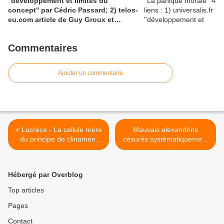
''développement et limites du
concept'' par Cédric Passard; 2) telos-
eu.com article de Guy Groux et
Richard Robert ''...concept à la
dérive'': 3) pedagogie.ac-amiens.fr,
Commentaires
pour le compte rendu d'Arnaud
Desjardin sur l'essai de Ruwen Ogien
''la panique morale'';4) shs.cairn.info,
Ajouter un commentaire
Pierre De Visscher : ''Craintes, peurs,
insécurités''
< Lucrèce - La cellule mère
Mauvais alexandrins
du principe de clinamen,
césurés systématiquement
''déclinaison'', ''déviation''.
à l' hémistiche, devenus
Quelques vers (en latin-
"par défauts" honteux
français) du ''De natura
hexamètres >
Hébergé par Overblog
rerum'' de Lucrèce, Livre II,
(217 à 292)traduction
Top articles
complète de Henri Clouard.
Pages
Lien remacle.org
Contact