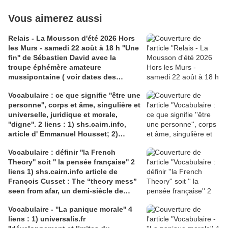
Vous aimerez aussi
Relais - La Mousson d'été 2026 Hors
les Murs - samedi 22 août à 18 h ''Une
fin'' de Sébastien David avec la
troupe éphémère amateure
mussipontaine ( voir dates des
répétitions). Direction Lélio Plotton,
Vocabulaire : ce que signifie ''être une
dramaturgie Lola Molina à l’Espace
personne'', corps et âme, singulière et
Saint-Laurent, Pont-à-Mousson 2
universelle, juridique et morale,
liens : 1) lien meec.org; 2)
''digne''. 2 liens : 1) shs.cairn.info,
lemeac.com
article d' Emmanuel Housset; 2)
causecommune-la revue.fr, article de
Vocabulaire : définir ''la French
Julian Roche
Theory'' soit '' la pensée française'' 2
liens 1) shs.cairn.info article de
François Cusset : The “theory mess”
seen from afar, un demi-siècle de
batailles théorico-critiques(...); 2)
Vocabulaire - ''La panique morale'' 4
tracts.gallimard.fr ''La haine de
liens : 1) universalis.fr
l'émancipation...'', François Cusset