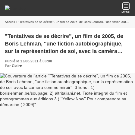
MENU
Accueil
» "Tentatives de se décrire", un film de 2005, de Boris Lehman, ''une fiction autobiographique, sur la représentation de soi, avec la caméra comme miroir''. 3 liens : 1) borislehman.be/soupage; 2) altritaliani.net. Texte intégral du film et photogrammes aux éditions 3 ) ''Yellow Now'' Pour comprendre sa démarche ( 2009)
"Tentatives de se décrire", un film de 2005, de
Boris Lehman, ''une fiction autobiographique,
sur la représentation de soi, avec la caméra
comme miroir''. 3 liens : 1)
Publié le 13/06/2011 à 08:00
borislehman.be/soupage; 2) altritaliani.net.
Par
Claire
Texte intégral du film et photogrammes aux
éditions 3 ) ''Yellow Now'' Pour comprendre sa
démarche ( 2009)