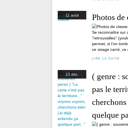
Photos de c
11 août
Se reconnaître sur 
"retrouvailles" (you
permet, si l'on tom
ce visage carré, ce r
LIRE LA SUITE
( genre : s
23 déc.
pas le terr
cherchons 
quelque par