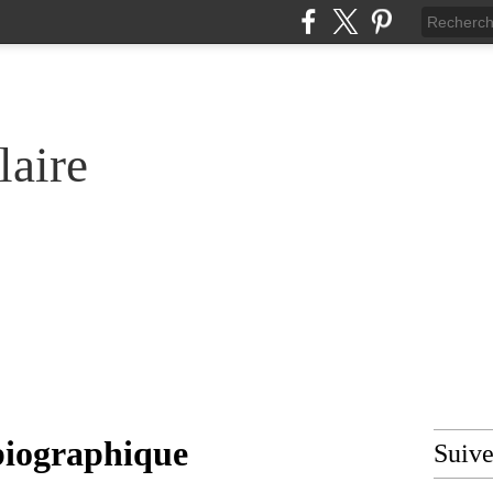
laire
biographique
Suiv