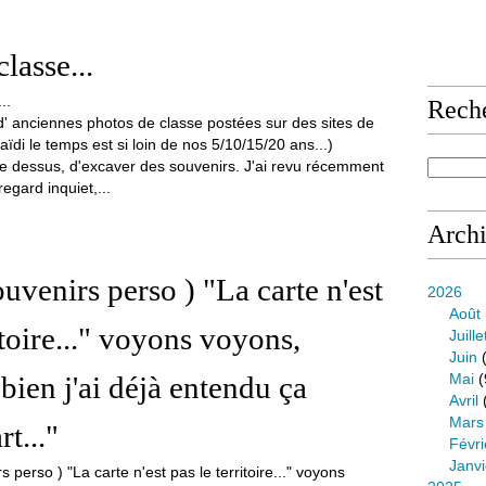
lasse...
Rech
d' anciennes photos de classe postées sur des sites de
kaïdi le temps est si loin de nos 5/10/15/20 ans...)
be dessus, d'excaver des souvenirs. J'ai revu récemment
egard inquiet,...
Arch
ouvenirs perso ) "La carte n'est
2026
Août
itoire..." voyons voyons,
Juille
Juin
(
bien j'ai déjà entendu ça
Mai
(
Avril
Mars
t..."
Févri
Janvi