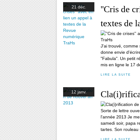
''Cris de c
21 déc.
textes de 
J'ai trouvé, comme 
donne envie d'écrire
"Fabula". Un petit r
mis en ligne le 17 d
LIRE LA SUITE
Cla(i)rifi
12 janv.
Sorte de lettre ouv
l'année 2013 Je me s
samedi soir, papa r
tartes. Son rouleau 
LIRE LA SUITE