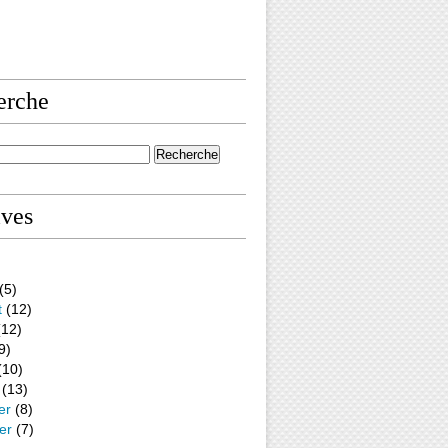
erche
ives
(5)
t
(12)
12)
9)
(10)
(13)
er
(8)
er
(7)