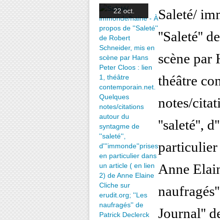
Saleté/ im
22 oct.
''Saleté'' 
scène par 
théâtre co
notes/cita
''saleté'', 
particulier
Anne Elain
naufragés''
Journal'' 