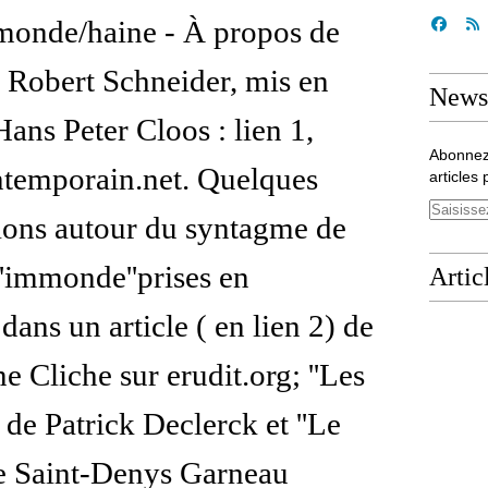
monde/haine - À propos de
de Robert Schneider, mis en
Newsl
Hans Peter Cloos : lien 1,
Abonnez
ntemporain.net. Quelques
articles 
tions autour du syntagme de
d'''immonde''prises en
Artic
 dans un article ( en lien 2) de
e Cliche sur erudit.org; ''Les
 de Patrick Declerck et ''Le
de Saint-Denys Garneau