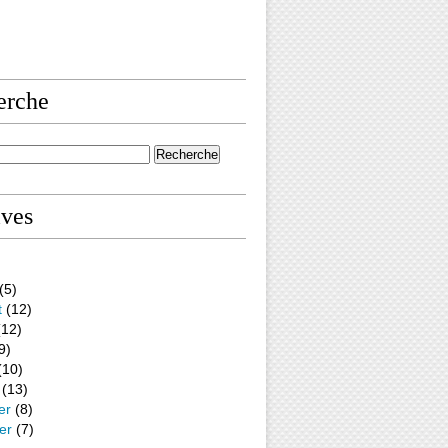
erche
ives
(5)
t
(12)
12)
9)
(10)
(13)
er
(8)
er
(7)