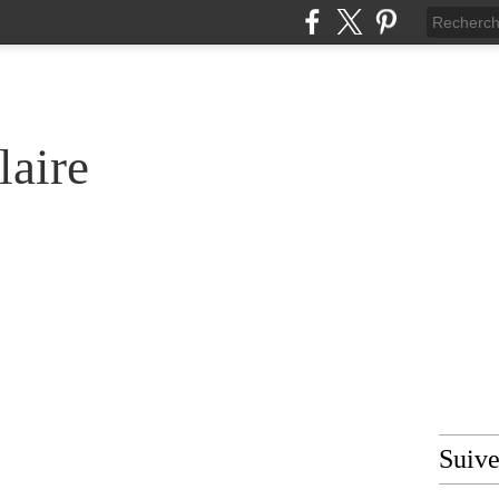
laire
Suiv