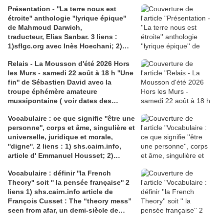
Présentation - ''La terre nous est
étroite'' anthologie ''lyrique épique''
de Mahmoud Darwich,
traducteur, Elias Sanbar. 3 liens :
1)sflgc.org avec Inès Hoechani; 2)
languesdefeu.hypothèses.org avec
Relais - La Mousson d'été 2026 Hors
Claire Placial; 3) arte.tv : doc. ''La
les Murs - samedi 22 août à 18 h ''Une
Palestine de Mahmoud Darwich-
fin'' de Sébastien David avec la
Invitation au voyage
troupe éphémère amateure
mussipontaine ( voir dates des
répétitions). Direction Lélio Plotton,
Vocabulaire : ce que signifie ''être une
dramaturgie Lola Molina à l’Espace
personne'', corps et âme, singulière et
Saint-Laurent, Pont-à-Mousson 2
universelle, juridique et morale,
liens : 1) lien meec.org; 2)
''digne''. 2 liens : 1) shs.cairn.info,
lemeac.com
article d' Emmanuel Housset; 2)
causecommune-la revue.fr, article de
Vocabulaire : définir ''la French
Julian Roche
Theory'' soit '' la pensée française'' 2
liens 1) shs.cairn.info article de
François Cusset : The “theory mess”
seen from afar, un demi-siècle de