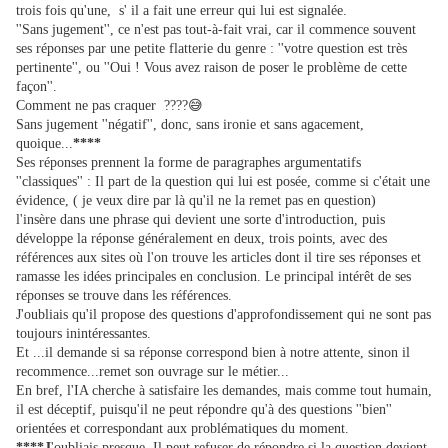
trois fois qu'une, s' il a fait une erreur qui lui est signalée.
''Sans jugement'', ce n'est pas tout-à-fait vrai, car il commence souvent
ses réponses par une petite flatterie du genre : ''votre question est très
pertinente'', ou ''Oui ! Vous avez raison de poser le problème de cette
façon''.
😅
Comment ne pas craquer ????
Sans jugement ''négatif'', donc, sans ironie et sans agacement,
quoique...
****
Ses réponses prennent la forme de paragraphes argumentatifs
''classiques'' : Il part de la question qui lui est posée, comme si c'était une
évidence, ( je veux dire par là qu'il ne la remet pas en question)
l'insère dans une phrase qui devient une sorte d'introduction, puis
développe la réponse généralement en deux, trois points, avec des
références aux sites où l'on trouve les articles dont il tire ses réponses et
ramasse les idées principales en conclusion. Le principal intérêt de ses
réponses se trouve dans les références.
J'oubliais qu'il propose des questions d'approfondissement qui ne sont pas
toujours inintéressantes.
Et ...il demande si sa réponse correspond bien à notre attente, sinon il
recommence...remet son ouvrage sur le métier...
En bref, l'IA cherche à satisfaire les demandes, mais comme tout humain,
il est déceptif, puisqu'il ne peut répondre qu'à des questions ''bien''
orientées et correspondant aux problématiques du moment.
****J
'oubliais presque. Il peut refuser de répondre si la question devient