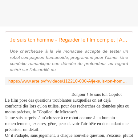
Je suis ton homme - Regarder le film complet | ARTE
Une chercheuse à la vie monacale accepte de tester un
robot compagnon humanoïde, programmé pour l'aimer. Une
comédie romantique non dénuée de profondeur, au regard
acéré sur l'absurdité du...
https://www.arte.tv/fr/videos/112210-000-A/je-suis-ton-homme/
Bonjour ! Je suis ton Copilot
Le film pose des questions troublantes auxquelles on est déjà
confronté dès lors qu'on utilise, pour des recherches de données plus ou
moins précises, le ''Copilot'' de Microsoft.
Je me suis surprise à m'adresser à ce robot comme à un humain :
remerciements, excuses, gêne, peur d'avoir l'air bête en demandant une
précision, un détail...
Or i
l s'adapte, sans jugement, à chaque nouvelle question, s'excuse, plutôt