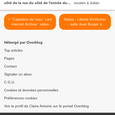
côté de la rue du côté de l'entrée du
Centre Pompidou).
< ''Captation de l'eau'' Lien
Relais - Liberté d'informer
Internet Archive : video
- salle Jean Burger à
''Manon des sources'',
Hagondange, Vendredi 31
Claude Berry, 1986
Mars à 18h30, projection du
documentaire ( 2021) sur
Hébergé par Overblog
Julian Assange : ''Hacking
Justice'', suivie d’un
Top articles
échange avec les
Pages
spectateurs. Lien les -
crises.fr >
Contact
Signaler un abus
C.G.U.
Cookies et données personnelles
Préférences cookies
Voir le profil de Claire Antoine sur le portail Overblog