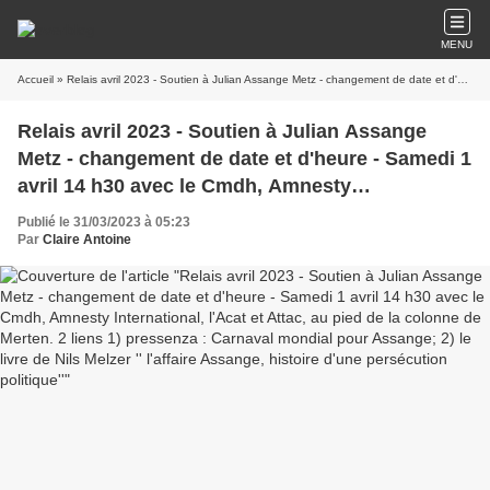
MENU
Accueil
» Relais avril 2023 - Soutien à Julian Assange Metz - changement de date et d'heure - Samedi 1 avril 14 h30 avec le Cmdh, Amnesty International, l'Acat et Attac, au pied de la colonne de Merten. 2 liens 1) pressenza : Carnaval mondial pour Assange; 2) le livre de Nils Melzer '' l'affaire Assange, histoire d'une persécution politique''
Relais avril 2023 - Soutien à Julian Assange
Metz - changement de date et d'heure - Samedi 1
avril 14 h30 avec le Cmdh, Amnesty
International, l'Acat et Attac, au pied de la
Publié le 31/03/2023 à 05:23
colonne de Merten. 2 liens 1) pressenza :
Par
Claire Antoine
Carnaval mondial pour Assange; 2) le livre de
Nils Melzer '' l'affaire Assange, histoire d'une
persécution politique''