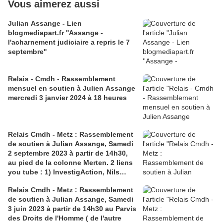
Vous aimerez aussi
Julian Assange - Lien
blogmediapart.fr ''Assange -
l'acharnement judiciaire a repris le 7
septembre''
Relais - Cmdh - Rassemblement
mensuel en soutien à Julien Assange
mercredi 3 janvier 2024 à 18 heures
Relais Cmdh - Metz : Rassemblement
de soutien à Julian Assange, Samedi
2 septembre 2023 à partir de 14h30,
au pied de la colonne Merten. 2 liens
you tube : 1) InvestigAction, Nils
Melzer, de l'ONU, fait le point; 2) Le
Relais Cmdh - Metz : Rassemblement
Vent Se Lève, intervention de Serge
de soutien à Julian Assange, Samedi
Halimi
3 juin 2023 à partir de 14h30 au Parvis
des Droits de l'Homme ( de l'autre