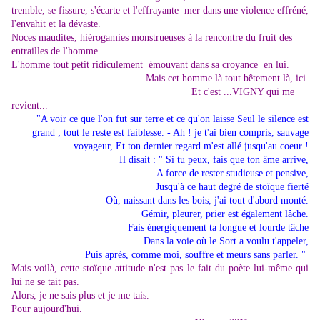
tremble, se fissure, s'écarte
et l'effrayante mer dans une violence effréné
,
l'envahit et la dévaste.
Noces maudites, hiérogamies monstrueuses à la rencontre du fruit des
entrailles de l'homme
L'homme tout petit ridiculement émouvant dans sa croyance en lui.
Mais cet homme là tout bêtement là, ici.
Et c'est ...VIGNY qui me
revient...
"A voir ce que l'on fut sur terre et ce qu'on laisse
Seul le silence est
grand ; tout le reste est faiblesse.
- Ah ! je t'ai bien compris, sauvage
voyageur,
Et ton dernier regard m'est allé jusqu'au coeur !
Il disait : " Si tu peux, fais que ton âme arrive,
A force de rester studieuse et pensive,
Jusqu'à ce haut degré de stoïque fierté
Où, naissant dans les bois, j'ai tout d'abord monté.
Gémir, pleurer, prier est également lâche.
Fais énergiquement ta longue et lourde tâche
Dans la voie où le Sort a voulu t'appeler,
Puis après, comme moi, souffre et meurs sans parler. "
Mais voilà, cette stoïque attitude n'est pas le fait du poète lui-même qui
lui ne se tait pas.
Alors, je ne sais plus et je me tais.
Pour aujourd'hui.