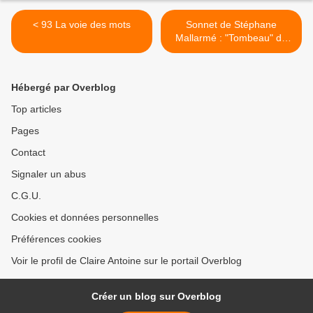
< 93 La voie des mots
Sonnet de Stéphane
Mallarmé : "Tombeau" de
Paul Verlaine. Le poème et
des notes de lecture à partir
de l'étude de Jean-Michel
Hébergé par Overblog
Maulpoix en lien >
Top articles
Pages
Contact
Signaler un abus
C.G.U.
Cookies et données personnelles
Préférences cookies
Voir le profil de Claire Antoine sur le portail Overblog
Créer un blog sur Overblog