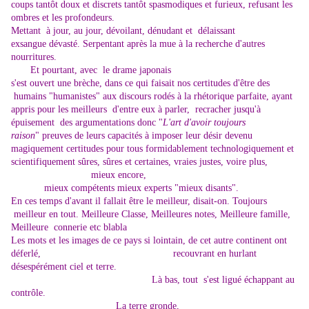
coups tantôt doux et discrets tantôt spasmodiques et furieux, refusant les
ombres et les profondeurs.
Mettant à jour, au jour, dévoilant, dénudant et délaissant
exsangue dévasté. Serpentant après la mue à la recherche d'autres
nourritures.
Et pourtant, avec le drame japonais
s'est ouvert une brèche,
dans ce qui faisait nos certitudes d'être des
humains "humanistes" aux discours rodés à la rhétorique parfaite, ayant
appris pour les meilleurs d'entre eux à parler, recracher jusqu'à
épuisement des argumentations donc "
L'art d'avoir toujours
raison
"
preuves de leurs capacités à imposer leur désir devenu
magiquement certitudes pour tous formidablement technologiquement et
scientifiquement sûres, sûres et certaines, vraies justes,
voire plus,
mieux encore,
mieux compétents mieux experts "mieux disants".
En ces temps d'avant il fallait être le meilleur, disait-on. Toujours
meilleur en tout. Meilleure Classe, Meilleures notes, Meilleure famille,
Meilleure connerie etc blabla
Les mots et les images de ce pays si lointain, de cet autre continent ont
déferlé,
recouvrant en hurlant
désespérément ciel et terre.
Là bas, tout s'est ligué échappant au
contrôle.
La terre gronde,