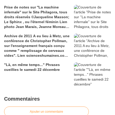
Prise de notes sur ''La machine
infernale'' sur le Site Philagora, tous
droits réservés ©Jacqueline Masson;
Le Sphinx , ou l'éternel féminin Lien
photo Jean Marais, Jeanne Moreau
media.gettyimages.com
Archive de 2011 A eu lieu à Metz, une
conférence de Christopher Pollman,
sur l'enseignement français conçu
comme " remplissage de cerveaux
vides". Lien scienceshumaines.com,
sur l'ouvrage de Marie-Laure De
"Là, en même temps..." Phrases
Léotard, ''Le dressage des élites...''
cueillies le samedi 22 décembre
Commentaires
Ajouter un commentaire