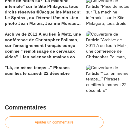
Prise de notes sur ''La machine
infernale'' sur le Site Philagora, tous
droits réservés ©Jacqueline Masson;
Le Sphinx , ou l'éternel féminin Lien
photo Jean Marais, Jeanne Moreau
media.gettyimages.com
Archive de 2011 A eu lieu à Metz, une
conférence de Christopher Pollman,
sur l'enseignement français conçu
comme " remplissage de cerveaux
vides". Lien scienceshumaines.com,
sur l'ouvrage de Marie-Laure De
"Là, en même temps..." Phrases
Léotard, ''Le dressage des élites...''
cueillies le samedi 22 décembre
Commentaires
Ajouter un commentaire