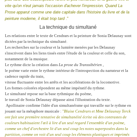
vite qu'on n'eut jamais l'occasion d'achever l'impression. Quand La
Prose apparut comme une date capitale dans l'histoire du livre et de la
peinture moderne, il était trop tard
."
La technique du simultané
Les relations entre le texte de Cendrars et la peinture de Sonia Delaunay sont
dictées par la technique du simultané.
Les recherches sur la couleur et la lumière menées par les Delaunay
s'inscrivent dans les liens tissés entre l'étude de la couleur et celle du son,
notamment de la musique.
Le rythme dicte la création dans
La prose du Transsibérien
,
le poème varie entre le rythme intérieur de l'introspection du narrateur et la
cadence rapide du train,
vitesse fluctuante entre les arrêts et les accélérations de la locomotive.
Les formes colorées répondent au même impératif du rythme.
Le simultané repose sur la base rythmique du poème,
le travail de Sonia Delaunay dépasse ainsi l'illustration du texte.
Apollinaire confirme l'idée d'un simultanéisme qui travaille sur le rythme en
jouant sur la métaphore musicale :
"
Blaise Cendrars et Mme Delaunay Terck
ont fait une première tentative de simultanéité écrite où des contrastes de
couleurs habituaient l'œil à lire d'un seul regard l'ensemble d'un poème,
comme un chef d'orchestre lit d'un seul coup les notes superposées dans la
partition, comme on voit d'un seul coup les éléments plastiques et imprimés