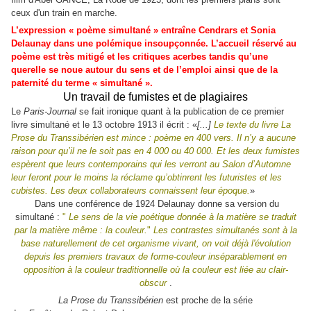
ceux d'un train en marche.
L’expression « poème simultané » entraîne Cendrars et Sonia
Delaunay dans une polémique insoupçonnée. L’accueil réservé au
poème est très mitigé et les critiques acerbes tandis qu’une
querelle se noue autour du sens et de l’emploi ainsi que de la
paternité du terme « simultané ».
Un travail de fumistes et de plagiaires
Le
Paris-Journal
se fait ironique quant à la publication de ce premier
livre simultané et le 13 octobre 1913 il écrit : «
[...]
Le texte du livre La
Prose du Transsibérien est mince : poème en 400 vers. Il n’y a aucune
raison pour qu’il ne le soit pas en 4 000 ou 40 000. Et les deux fumistes
espèrent que leurs contemporains qui les verront au Salon d’Automne
leur feront pour le moins la réclame qu’obtinrent les futuristes et les
cubistes. Les deux collaborateurs connaissent leur époque.
»
Dans une conférence de 1924 Delaunay donne sa version du
simultané :
"
Le sens de la vie poétique donnée à la matière se traduit
par la matière même : la couleur.
"
Les contrastes simultanés sont à la
base naturellement de cet organisme vivant, on voit déjà l'évolution
depuis les premiers travaux de forme-couleur inséparablement en
opposition à la couleur traditionnelle où la couleur est liée au clair-
obscur
.
La Prose du Transsibérien
est proche de la série