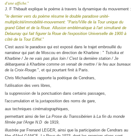
d'une affiche.
"
J. F Thibault explique le poème à travers la dynamique du mouvement :
"
le dernier vers du poème résume le double paradoxe unité-
multiplicité/immobilité-mouvement: "Paris/Ville de la Tour unique du
grand Gibet et de la Roue. Allusion emblématique à l'art simultané de
Delaunay qui fait figurer la Roue de l'exposition Universelle de 1900 à
côté de la Tour Eiffel
."
C'est aussi le paradoxe qui est exposé dans le trajet embrouillé du
narrateur qui part de Moscou en direction de Kharbine : "
Tsitsika et
Kharbine / Je ne vais pas plus loin / C'est la dernière station / Je
débarquerai à Kharbine comme on venait de mettre / le feu aux bureaux
de la Croix-Rouge.
", et qui pourtant finit à Paris.
Chris Michaelides rapporte la poétique de Cendrars,
l'utilisation des vers libres,
la suppression de la ponctuation dans certains passages,
l'accumulation et la juxtaposition des noms de gare,
aux techniques cinématographiques,
permettant ainsi de lier
La Prose du Transsibérien
à
La fin du monde
filmée par l'Ange N.D
de 1919,
illustrée par Frenand LEGER, ainsi que la participation de Cendrars au
film d'Abel GANCE, La Roue de 1923, dont les premiers plans sont