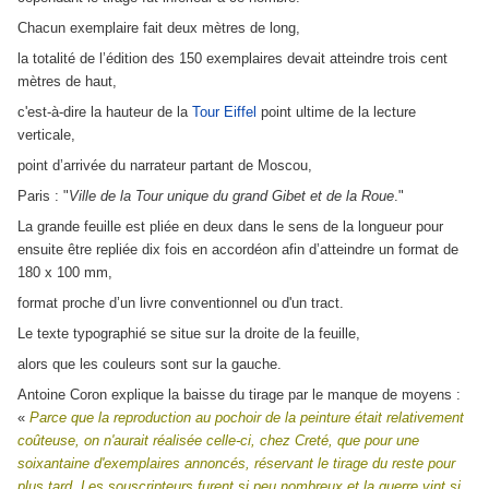
Chacun exemplaire fait deux mètres de long,
la totalité de l’édition des 150 exemplaires devait atteindre trois cent
mètres de haut,
c'est-à-dire la hauteur de la
Tour Eiffel
point ultime de la lecture
verticale,
point d’arrivée du narrateur partant de Moscou,
Paris : "
Ville de la Tour unique du grand Gibet et de la Roue
."
La grande feuille est pliée en deux dans le sens de la longueur pour
ensuite être repliée dix fois en accordéon afin d’atteindre un format de
180 x 100 mm,
format proche d’un livre conventionnel ou d'un tract.
Le texte typographié se situe sur la droite de la feuille,
alors que les couleurs sont sur la gauche.
Antoine Coron explique la baisse du tirage par le manque de moyens :
«
Parce que la reproduction au pochoir de la peinture était relativement
coûteuse, on n'aurait réalisée celle-ci, chez Creté, que pour une
soixantaine d'exemplaires annoncés, réservant le tirage du reste pour
plus tard. Les souscripteurs furent si peu nombreux et la guerre vint si