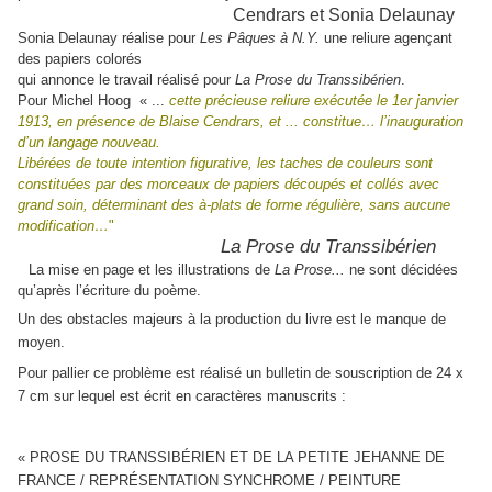
Cendrars et Sonia Delaunay
Sonia Delaunay réalise pour
Les Pâques à N.Y.
une reliure agençant
des papiers colorés
qui annonce le travail réalisé pour
La Prose du Transsibérien
.
Pour Michel Hoog « ...
cette précieuse reliure exécutée le 1er janvier
1913, en présence de Blaise Cendrars, et ... constitue… l’inauguration
d’un langage nouveau.
Libérées de toute intention figurative, les taches de couleurs sont
constituées par des morceaux de papiers découpés et collés avec
grand soin, déterminant des à-plats de forme régulière, sans aucune
modification…
"
La Prose du Transsibérien
La mise en page et les illustrations de
La Prose...
ne sont décidées
qu’après l’écriture du poème.
Un des obstacles majeurs à la production du livre est le manque de
moyen.
Pour pallier ce problème est réalisé un bulletin de souscription de 24 x
7 cm sur lequel est écrit en caractères manuscrits :
« PROSE DU TRANSSIBÉRIEN ET DE LA PETITE JEHANNE DE
FRANCE / REPRÉSENTATION SYNCHROME / PEINTURE