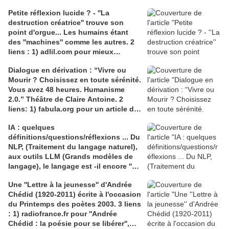
Petite réflexion lucide ? - ''La
destruction créatrice'' trouve son
point d'orgue... Les humains étant
des ''machines'' comme les autres. 2
liens : 1) adlil.com pour mieux
comprendre le concept
Dialogue en dérivation : “Vivre ou
Schumpeterien de ''destruction
Mourir ? Choisissez en toute sérénité.
créatrice''; 2) fr.wikipedia.org pour le
Vous avez 48 heures. Humanisme
même thème
2.0.” Théâtre de Claire Antoine. 2
liens: 1) fabula.org pour un article de
Caroline Anthérieu-Yagbasan ''Utopie
IA : quelques
ou le désir, d’ailleurs ?''; 2)
définitions/questions/réflexions ... Du
fr.wikipedia.org pour l'article
NLP, (Traitement du langage naturel),
''Euthanasie''
aux outils LLM (Grands modèles de
langage), le langage est -il encore ''Le
propre de l'homme ?'' 3 liens : 1)
Une ''Lettre à la jeunesse'' d'Andrée
neuronautes.org pour le livre de
Chédid (1920-2011) écrite à l'occasion
Thibaut Giraud '' La parole aux
du Printemps des poètes 2003. 3 liens
machines'' ; 2 ) You Tube Monsieur
: 1) radiofrance.fr pour ''Andrée
Phi; 3) fr.wikipedia.org sur les
Chédid : la poésie pour se libérer'',
animaux-machines cartésiens. .