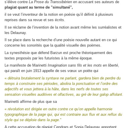
s’élève contre
La Prose du Transsibérien
en accusant ses auteurs de
plagiat quant au terme de "simultané",
il se veut l’inventeur de la notion en poésie qu’il définit à plusieurs
reprises dans sa revue et ses écrits.
Il se réclame de l’invention de la notion avant même les surréalistes et
les Delaunay.
Il se place dans la recherche d’une poésie nouvelle autant en ce qui
concerne les sonorités que la qualité visuelle des poèmes.
La synesthésie que défend Barzun est proche théoriquement des
textes proposés par les futuristes à la même époque.
Le manifeste de Marinetti
Imagination sans fils et les mots en liberté
,
qui paraît en juin 1913 appelle de ses vœux un poète qui
«
détruira brutalement la syntaxe ne parlant, gardera bien de perdre du
temps à construire ses périodes, abolira la ponctuation et l’ordre des
adjectifs et vous jettera à la hâte, dans les nerfs de toutes ses
sensation visuelles auditives et olfactives, au gré de leur galop affolant
.
Marinetti affirme de plus que sa
«
révolution est dirigée en outre contre ce qu’on appelle harmonie
typographique de la page qui, qui est contraire aux flux et aux reflux du
style qui se déploie dans la page
."
A cette accusation de plagiat Cendrars et Sonia Delaunay apportent