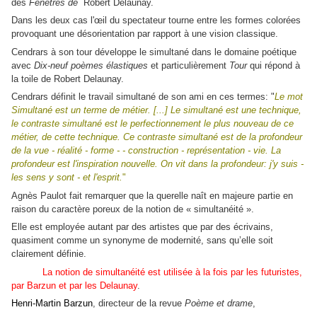
des
Fenêtres de
Robert
Delaunay
.
Dans les deux cas l'œil du spectateur tourne entre les formes colorées
provoquant une désorientation par rapport à une vision classique.
Cendrars à son tour développe le simultané dans le domaine poétique
avec
Dix-neuf poèmes élastiques
et particulièrement
Tour
qui répond à
la toile de Robert Delaunay.
Cendrars définit le travail simultané de son ami en ces termes: "
Le mot
Simultané est un terme de métier. [...] Le simultané est une technique,
le contraste simultané est le perfectionnement le plus nouveau de ce
métier, de cette technique. Ce contraste simultané est de la profondeur
de la vue - réalité - forme - - construction - représentation - vie. La
profondeur est l'inspiration nouvelle. On vit dans la profondeur: j'y suis -
les sens y sont - et l'esprit.
"
Agnès Paulot fait remarquer que la querelle naît en majeure partie en
raison du caractère poreux de la notion de « simultanéité ».
Elle est employée autant par des artistes que par des écrivains,
quasiment comme un synonyme de modernité, sans qu’elle soit
clairement définie.
La notion de simultanéité est utilisée à la fois par les futuristes,
par Barzun et par les Delaunay
.
Henri-Martin Barzun
, directeur de la revue
Poème et drame
,