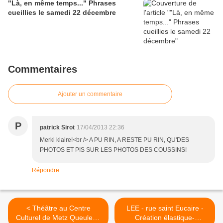
"Là, en même temps..." Phrases
Léotard, ''Le dressage des élites...''
cueillies le samedi 22 décembre
Commentaires
Ajouter un commentaire
P
patrick Sirot
17/04/2013 22:36
Merki klaire!<br /> A PU RIN, A RESTE PU RIN, QU'DES
PHOTOS ET PIS SUR LES PHOTOS DES COUSSINS!
Répondre
< Théâtre au Centre
LEE - rue saint Eucaire -
Culturel de Metz Queuleu :
Création élastique-