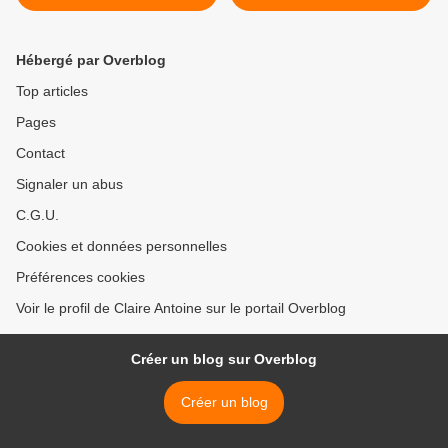
"Equus" avec la Compagnie
performance "45 tours", sur
"La Chimère" ( Auteur :
un texte de Célia Charvet >
Peter Shaffer Adaptation :
Hébergé par Overblog
Pol Quentin Mise en scène :
Laurent Barbier et Didier
Top articles
Bénini )Lien theatre-
Pages
lachimere.com
Contact
Signaler un abus
C.G.U.
Cookies et données personnelles
Préférences cookies
Voir le profil de Claire Antoine sur le portail Overblog
Créer un blog sur Overblog
Créer un blog