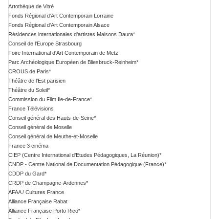
Artothèque de Vitré
Fonds Régional d'Art Contemporain Lorraine
Fonds Régional d'Art Contemporain Alsace
Résidences internationales d'artistes Maisons Daura*
Conseil de l'Europe Strasbourg
Foire International d'Art Contemporain de Metz
Parc Archéologique Européen de Bliesbruck-Reinheim*
CROUS de Paris*
Théâtre de l'Est parisien
Théâtre du Soleil*
Commission du Film Ile-de-France*
France Télévisions
Conseil général des Hauts-de-Seine*
Conseil général de Moselle
Conseil général de Meuthe-et-Moselle
France 3 cinéma
CIEP (Centre International d'Etudes Pédagogiques, La Réunion)*
CNDP - Centre National de Documentation Pédagogique (France)*
CDDP du Gard*
CRDP de Champagne-Ardennes*
AFAA / Cultures France
Alliance Française Rabat
Alliance Française Porto Rico*