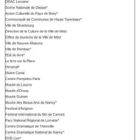
DRAC Lorraine
Scène Nationale de Dieppe*
Action Culturelle du Pays de Briey*
Communauté de Communes de Haute Tarentaise*
Ville de Strasbourg
Direction de la Culture de la Ville de Metz
Office du tourisme de la Ville de Metz
Ville de Neuves-Maisons
Ville de Rombas*
l'Eté du livre*
Le livre sur la Place
l'Arsenal*
l'Autre Canal
Centre Pompidou Paris
Musée du Louvre
Musée d'Orsay
Musée Guimet
Musée des Beaux Arts de Nancy*
Festival d'Avignon
Festival International du film de Cannes
Parc National Régional de Lorraine*
Centre Dramatique de Thionville
Centre Dramatique National de Nancy*
DVD Live*