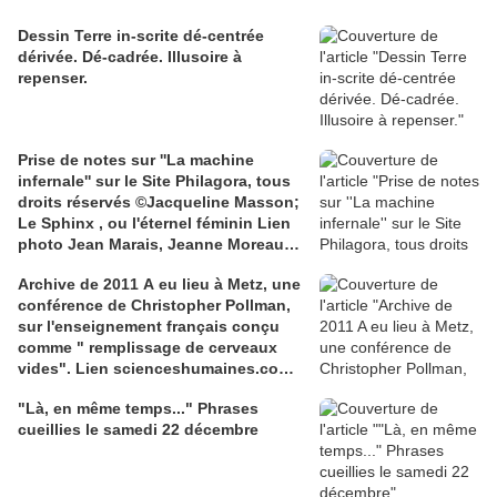
Dessin Terre in-scrite dé-centrée
dérivée. Dé-cadrée. Illusoire à
repenser.
Prise de notes sur ''La machine
infernale'' sur le Site Philagora, tous
droits réservés ©Jacqueline Masson;
Le Sphinx , ou l'éternel féminin Lien
photo Jean Marais, Jeanne Moreau
media.gettyimages.com
Archive de 2011 A eu lieu à Metz, une
conférence de Christopher Pollman,
sur l'enseignement français conçu
comme " remplissage de cerveaux
vides". Lien scienceshumaines.com,
sur l'ouvrage de Marie-Laure De
"Là, en même temps..." Phrases
Léotard, ''Le dressage des élites...''
cueillies le samedi 22 décembre