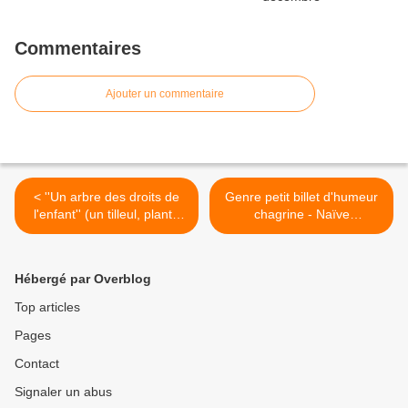
Commentaires
Ajouter un commentaire
< ''Un arbre des droits de
Genre petit billet d'humeur
l'enfant'' (un tilleul, planté
chagrine - Naïve
par des enfants haut de 4
interrogation - Passer du "
m déjà) à Metz, depuis le
c'est comme ça que j'ai fait"
03/12/2010 sur le parvis
au "c'est comme ça qu'il
Hébergé par Overblog
des Droits de l'Homme
faut faire" sinon tu seras
devant Le Centre Pompidou
puni dans notre
Top articles
2
monde(celui du scolaire) et
Pages
dans l'autre ( celui du
travail) >
Contact
Signaler un abus