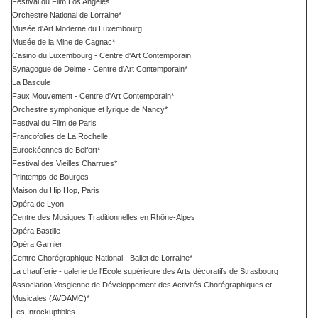
Festival du Film Los Angeles
Orchestre National de Lorraine*
Musée d'Art Moderne du Luxembourg
Musée de la Mine de Cagnac*
Casino du Luxembourg - Centre d'Art Contemporain
Synagogue de Delme - Centre d'Art Contemporain*
La Bascule
Faux Mouvement - Centre d'Art Contemporain*
Orchestre symphonique et lyrique de Nancy*
Festival du Film de Paris
Francofolies de La Rochelle
Eurockéennes de Belfort*
Festival des Vieilles Charrues*
Printemps de Bourges
Maison du Hip Hop, Paris
Opéra de Lyon
Centre des Musiques Traditionnelles en Rhône-Alpes
Opéra Bastille
Opéra Garnier
Centre Chorégraphique National - Ballet de Lorraine*
La chaufferie - galerie de l'Ecole supérieure des Arts décoratifs de Strasbourg
Association Vosgienne de Développement des Activités Chorégraphiques et
Musicales (AVDAMC)*
Les Inrockuptibles