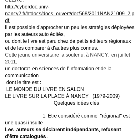
http://cyberdoc.univ-
nancy2.fr/htdocs/docs_ouvert/doc568/2011NAN21009_2.p
df
il est possible d'approcher un peu les stratégies déployées
par les auteurs auto édités,
ou dont le livre est paru chez de petits éditeurs régionaux
et de les comparer à d'autres plus connus.
Cette jeune universitaire a soutenu, à NANCY,
en juillet
2011,
un
doctorat
en sciences de l’information et de la
communication
dont le titre est :
LE MONDE DU LIVRE EN SALON
LE LIVRE SUR LA PLACE À NANCY
(1979-2009)
Quelques idées clés
1. Être considéré comme "régional" est
une quasi insulte
Les auteurs se déclarent indépendants, refusent
d'être catalogués
.