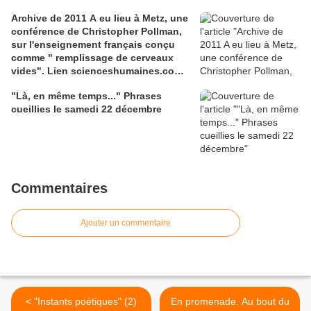
media.gettyimages.com
Archive de 2011 A eu lieu à Metz, une
conférence de Christopher Pollman,
sur l'enseignement français conçu
comme " remplissage de cerveaux
vides". Lien scienceshumaines.com,
sur l'ouvrage de Marie-Laure De
"Là, en même temps..." Phrases
Léotard, ''Le dressage des élites...''
cueillies le samedi 22 décembre
Commentaires
Ajouter un commentaire
< "Instants poétiques" (2)
En promenade. Au bout du