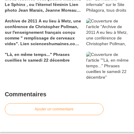
Le Sphinx , ou l'éternel féminin Lien
photo Jean Marais, Jeanne Moreau
media.gettyimages.com
Archive de 2011 A eu lieu à Metz, une
conférence de Christopher Pollman,
sur l'enseignement français conçu
comme " remplissage de cerveaux
vides". Lien scienceshumaines.com,
sur l'ouvrage de Marie-Laure De
"Là, en même temps..." Phrases
Léotard, ''Le dressage des élites...''
cueillies le samedi 22 décembre
Commentaires
Ajouter un commentaire