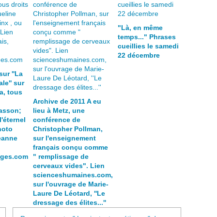
"Là, en même
temps..." Phrases
cueillies le samedi
22 décembre
sur ''La
le'' sur
a, tous
Archive de 2011 A eu
asson;
lieu à Metz, une
l'éternel
conférence de
hoto
Christopher Pollman,
eanne
sur l'enseignement
français conçu comme
ages.com
" remplissage de
cerveaux vides". Lien
scienceshumaines.com,
sur l'ouvrage de Marie-
Laure De Léotard, ''Le
dressage des élites...''