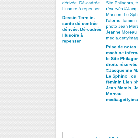
Dessin Terre in-
scrite dé-centrée
dérivée. Dé-cadrée.
Illusoire à
repenser.
Prise de notes 
machine inferna
le Site Philagor
droits réservés
©Jacqueline M
Le Sphinx , ou 
féminin Lien p
Jean Marais, J
Moreau
media.gettyim