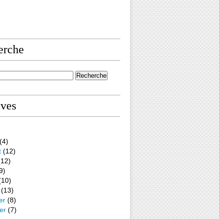
erche
ives
(4)
t
(12)
12)
9)
(10)
(13)
er
(8)
er
(7)