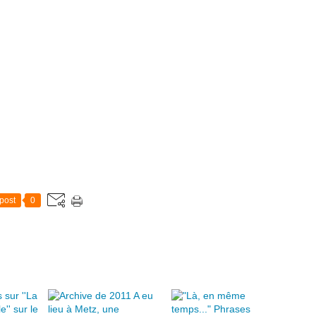
post
0