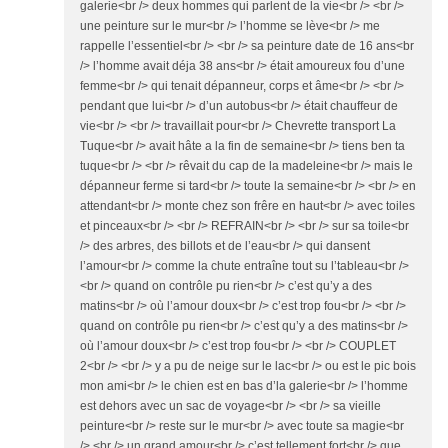
galerie<br /> deux hommes qui parlent de la vie<br /> <br />
une peinture sur le mur<br /> l’homme se lève<br /> me
rappelle l’essentiel<br /> <br /> sa peinture date de 16 ans<br
/> l’homme avait déja 38 ans<br /> était amoureux fou d’une
femme<br /> qui tenait dépanneur, corps et âme<br /> <br />
pendant que lui<br /> d’un autobus<br /> était chauffeur de
vie<br /> <br /> travaillait pour<br /> Chevrette transport La
Tuque<br /> avait hâte a la fin de semaine<br /> tiens ben ta
tuque<br /> <br /> rêvait du cap de la madeleine<br /> mais le
dépanneur ferme si tard<br /> toute la semaine<br /> <br /> en
attendant<br /> monte chez son frêre en haut<br /> avec toiles
et pinceaux<br /> <br /> REFRAIN<br /> <br /> sur sa toile<br
/> des arbres, des billots et de l’eau<br /> qui dansent
l’amour<br /> comme la chute entraîne tout su l’tableau<br />
<br /> quand on contrôle pu rien<br /> c’est qu’y a des
matins<br /> où l’amour doux<br /> c’est trop fou<br /> <br />
quand on contrôle pu rien<br /> c’est qu’y a des matins<br />
où l’amour doux<br /> c’est trop fou<br /> <br /> COUPLET
2<br /> <br /> y a pu de neige sur le lac<br /> ou est le pic bois
mon ami<br /> le chien est en bas d’la galerie<br /> l’homme
est dehors avec un sac de voyage<br /> <br /> sa vieille
peinture<br /> reste sur le mur<br /> avec toute sa magie<br
/> <br /> un grand amour<br /> c’est tellement fort<br /> que