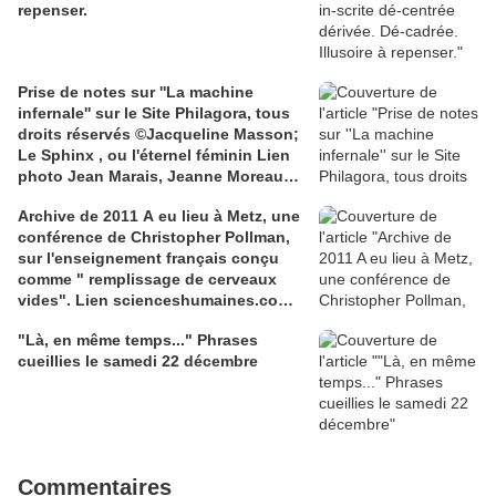
repenser.
Prise de notes sur ''La machine
infernale'' sur le Site Philagora, tous
droits réservés ©Jacqueline Masson;
Le Sphinx , ou l'éternel féminin Lien
photo Jean Marais, Jeanne Moreau
media.gettyimages.com
Archive de 2011 A eu lieu à Metz, une
conférence de Christopher Pollman,
sur l'enseignement français conçu
comme " remplissage de cerveaux
vides". Lien scienceshumaines.com,
sur l'ouvrage de Marie-Laure De
"Là, en même temps..." Phrases
Léotard, ''Le dressage des élites...''
cueillies le samedi 22 décembre
Commentaires