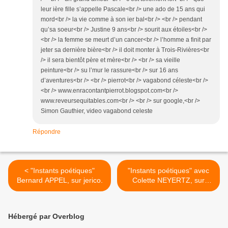
leur ière fille s’appelle Pascale<br /> une ado de 15 ans qui
mord<br /> la vie comme à son ier bal<br /> <br /> pendant
qu’sa soeur<br /> Justine 9 ans<br /> sourit aux étoiles<br />
<br /> la femme se meurt d’un cancer<br /> l’homme a finit par
jeter sa dernière bière<br /> il doit monter à Trois-Rivières<br
/> il sera bientôt père et mère<br /> <br /> sa vieille
peinture<br /> su l’mur le rassure<br /> sur 16 ans
d’aventures<br /> <br /> pierrot<br /> vagabond céleste<br />
<br /> www.enracontantpierrot.blogspot.com<br />
www.reveursequitables.com<br /> <br /> sur google,<br />
Simon Gauthier, video vagabond celeste
Répondre
< "Instants poétiques"
"Instants poétiques" avec
Bernard APPEL, sur jerico.
Colette NEYERTZ, sur
jerico >
Hébergé par Overblog