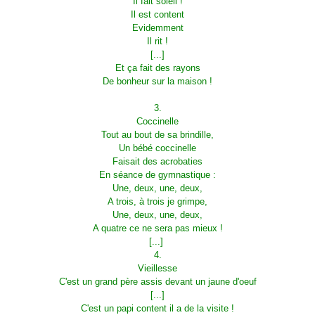
Il fait soleil !
Il est content
Evidemment
Il rit !
[...]
Et ça fait des rayons
De bonheur sur la maison !
3.
Coccinelle
Tout au bout de sa brindille,
Un bébé coccinelle
Faisait des acrobaties
En séance de gymnastique :
Une, deux, une, deux,
A trois, à trois je grimpe,
Une, deux, une, deux,
A quatre ce ne sera pas mieux !
[...]
4.
Vieillesse
C'est un grand père assis devant un jaune d'oeuf
[...]
C'est un papi content il a de la visite !