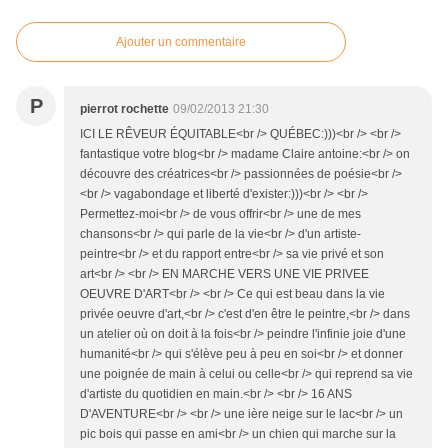
Ajouter un commentaire
P
pierrot rochette
09/02/2013 21:30
ICI LE RÊVEUR ÉQUITABLE<br /> QUÉBEC:)))<br /> <br />
fantastique votre blog<br /> madame Claire antoine:<br /> on
découvre des créatrices<br /> passionnées de poésie<br />
<br /> vagabondage et liberté d'exister:)))<br /> <br />
Permettez-moi<br /> de vous offrir<br /> une de mes
chansons<br /> qui parle de la vie<br /> d'un artiste-
peintre<br /> et du rapport entre<br /> sa vie privé et son
art<br /> <br /> EN MARCHE VERS UNE VIE PRIVEE
OEUVRE D'ART<br /> <br /> Ce qui est beau dans la vie
privée oeuvre d'art,<br /> c'est d'en être le peintre,<br /> dans
un atelier où on doit à la fois<br /> peindre l'infinie joie d'une
humanité<br /> qui s'élève peu à peu en soi<br /> et donner
une poignée de main à celui ou celle<br /> qui reprend sa vie
d'artiste du quotidien en main.<br /> <br /> 16 ANS
D'AVENTURE<br /> <br /> une ière neige sur le lac<br /> un
pic bois qui passe en ami<br /> un chien qui marche sur la