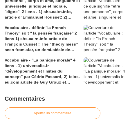
personne'', corps et âme, singulière et
Saint-Laurent, Pont-à-Mousson 2
universelle, juridique et morale,
liens : 1) lien meec.org; 2)
''digne''. 2 liens : 1) shs.cairn.info,
lemeac.com
article d' Emmanuel Housset; 2)
causecommune-la revue.fr, article de
Vocabulaire : définir ''la French
Julian Roche
Theory'' soit '' la pensée française'' 2
liens 1) shs.cairn.info article de
François Cusset : The “theory mess”
seen from afar, un demi-siècle de
batailles théorico-critiques(...); 2)
Vocabulaire - ''La panique morale'' 4
tracts.gallimard.fr ''La haine de
liens : 1) universalis.fr
l'émancipation...'', François Cusset
''développement et limites du
concept'' par Cédric Passard; 2) telos-
eu.com article de Guy Groux et
Richard Robert ''...concept à la
dérive'': 3) pedagogie.ac-amiens.fr,
Commentaires
pour le compte rendu d'Arnaud
Desjardin sur l'essai de Ruwen Ogien
''la panique morale'';4) shs.cairn.info,
Ajouter un commentaire
Pierre De Visscher : ''Craintes, peurs,
insécurités''