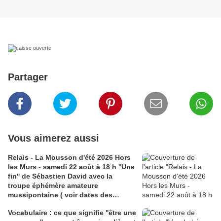
Partager
Vous aimerez aussi
Relais - La Mousson d'été 2026 Hors
les Murs - samedi 22 août à 18 h ''Une
fin'' de Sébastien David avec la
troupe éphémère amateure
mussipontaine ( voir dates des
répétitions). Direction Lélio Plotton,
Vocabulaire : ce que signifie ''être une
dramaturgie Lola Molina à l’Espace