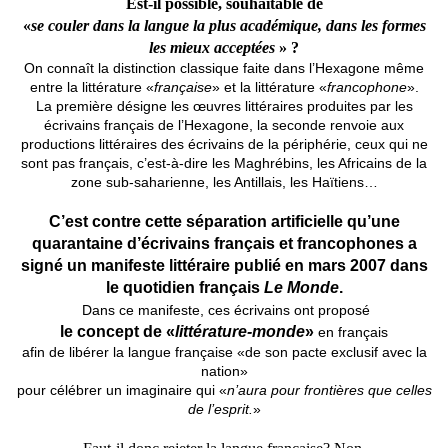
Est-il possible, souhaitable de
«
se couler dans la langue la plus académique, dans les formes
les mieux acceptées
» ?
On connaît la distinction classique faite dans l’Hexagone même
entre la littérature «
française
» et la littérature «
francophone
».
La première désigne les œuvres littéraires produites par les
écrivains français de l’Hexagone, la seconde renvoie aux
productions littéraires des écrivains de la périphérie, ceux qui ne
sont pas français, c’est-à-dire les Maghrébins, les Africains de la
zone sub-saharienne, les Antillais, les Haïtiens…
C’est contre cette séparation artificielle qu’une
quarantaine d’écrivains français et francophones a
signé un manifeste littéraire publié en mars 2007 dans
le quotidien français
Le Monde
.
Dans ce manifeste, ces écrivains ont proposé
le concept de «
littérature-monde
»
en français
afin de libérer la langue française «de son pacte exclusif avec la
nation»
pour célébrer un imaginaire qui «
n’aura pour frontières que celles
de l’esprit.
»