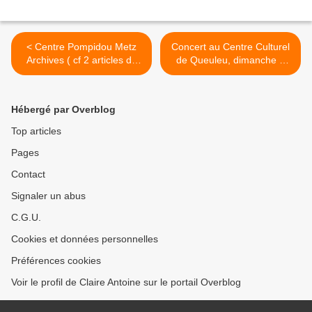
< Centre Pompidou Metz
Concert au Centre Culturel
Archives ( cf 2 articles du
de Queuleu, dimanche 6
Figaro.fr de mars 2010 ) Ce
novembre,à 15 h >
qu'on en disait là-bas/ là-
haut...
Hébergé par Overblog
Top articles
Pages
Contact
Signaler un abus
C.G.U.
Cookies et données personnelles
Préférences cookies
Voir le profil de Claire Antoine sur le portail Overblog