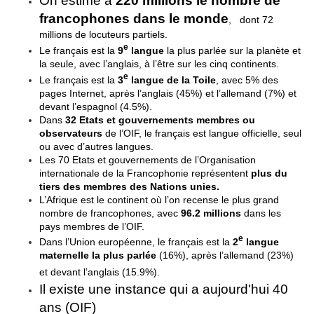
On estime à
220 millions
le nombre de
francophones dans le monde
, dont 72
millions de locuteurs partiels.
e
Le français est la
9
langue
la plus parlée sur la planète et
la seule, avec l’anglais, à l’être sur les cinq continents.
e
Le français est la
3
langue de la Toile
, avec 5% des
pages Internet, après l’anglais (45%) et l’allemand (7%) et
devant l’espagnol (4.5%).
Dans
32 Etats et gouvernements membres ou
observateurs
de l’OIF, le français est langue officielle, seul
ou avec d’autres langues.
Les 70 Etats et gouvernements de l’Organisation
internationale de la Francophonie représentent
plus du
tiers des membres des Nations unies.
L’Afrique est le continent où l’on recense le plus grand
nombre de francophones, avec
96.2 millions
dans les
pays membres de l’OIF.
e
Dans l’Union européenne, le français est la
2
langue
maternelle la plus parlée
(16%), après l’allemand (23%)
et devant l’anglais (15.9%).
Il existe une instance qui a aujourd'hui 40
ans (OIF)