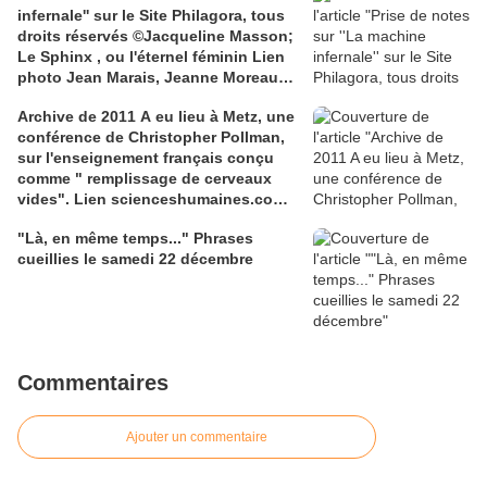
infernale'' sur le Site Philagora, tous
droits réservés ©Jacqueline Masson;
Le Sphinx , ou l'éternel féminin Lien
photo Jean Marais, Jeanne Moreau
media.gettyimages.com
Archive de 2011 A eu lieu à Metz, une
conférence de Christopher Pollman,
sur l'enseignement français conçu
comme " remplissage de cerveaux
vides". Lien scienceshumaines.com,
sur l'ouvrage de Marie-Laure De
"Là, en même temps..." Phrases
Léotard, ''Le dressage des élites...''
cueillies le samedi 22 décembre
Commentaires
Ajouter un commentaire