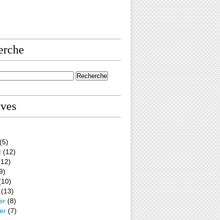
erche
ives
(5)
t
(12)
12)
9)
(10)
(13)
er
(8)
er
(7)