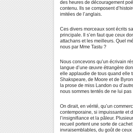
des heures de découragement poéti
contenu. Ils se composent d’histoire
imitées de l’anglais.
Ces divers morceaux sont écrits sag
principale. Il s’en faut que ceux do
attachans et les meilleurs. Quel mér
nous par Mme Tastu ?
Nous concevons qu’un écrivain résis
langue d’une œuvre étrangère dont 
elle applaudie de tous quand elle 
Shakspeare, de Moore et de Byron 
la prose de miss Landon ou d’autr
nous sommes tentés de ne lui pas
On dirait, en vérité, qu’un commerc
contemporaine, si impuissante et
l’insignifiance et la pâleur. Plusi
recueil portent une sorte de cachet
invraisemblables, du goût de ceu