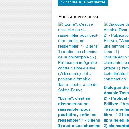
S'inscrire à la newsletter
Vous aimerez aussi :
Dialogue thé
Amable Tast
''Ecrire'', c'est se
2) - Publicat
dissocier ou se
Edilivre, ''A
rassembler pour
Tastu une f
peut-être , enfin, se
libre...'' 2 lie
ressembler ? - 3 liens
librairie.edil
1) audio Les chemins
2) claireant