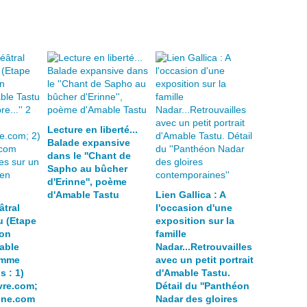
Lecture en liberté...
Balade expansive
dans le ''Chant de
Sapho au bûcher
d'Erinne'', poème
d'Amable Tastu
Lien Gallica : A
âtral
l'occasion d'une
u (Etape
exposition sur la
ion
famille
mable
Nadar...Retrouvailles
emme
avec un petit portrait
ns : 1)
d'Amable Tastu.
ivre.com;
Détail du ''Panthéon
oine.com
Nadar des gloires