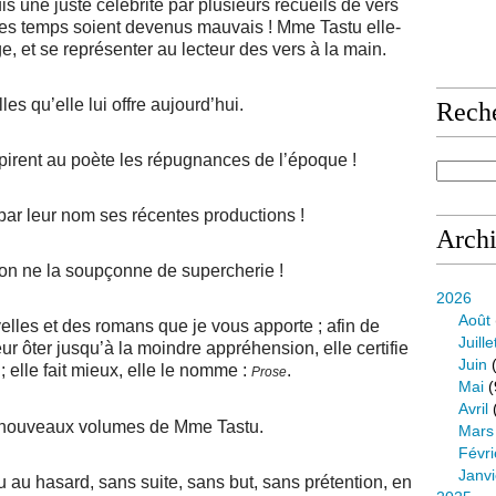
is une juste célébrité par plusieurs recueils de vers
 les temps soient devenus mauvais ! Mme Tastu elle-
, et se représenter au lecteur des vers à la main.
es qu’elle lui offre aujourd’hui.
Rech
spirent au poète les répugnances de l’époque !
r leur nom ses récentes productions !
Arch
qu’on ne la soupçonne de supercherie !
2026
Août
elles et des romans que je vous apporte ; afin de
Juille
leur ôter jusqu’à la moindre appréhension, elle certifie
Juin
(
; elle fait mieux, elle le nomme :
.
Prose
Mai
(
Avril
ux nouveaux volumes de Mme Tastu.
Mars
Févri
Janvi
u au hasard, sans suite, sans but, sans prétention, en