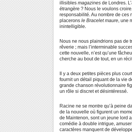
illisibles
magazines
de Londres. L’a
étrangère ? Nous le voulons croire, 
responsabilité. Au nombre de ces 
placerons
le Bracelet maure
, une 
inintelligible.
Nous ne nous plaindrions pas de 
rêverie ; mais l’interminable succ
cette nouvelle, n’est qu’une fâche
cherche au bout de tout, en un réci
Il y a deux petites pièces plus co
fournit un détail piquant de la vie d
grande chanson révolutionnaire fi
un rôle si discret et désintéressé.
Racine ne se montre qu’à peine d
de la nouvelle où figurent un mome
de Maintenon, sont un jeune lord an
comédie à double intrigue, amuserai
caractères manquent de développ