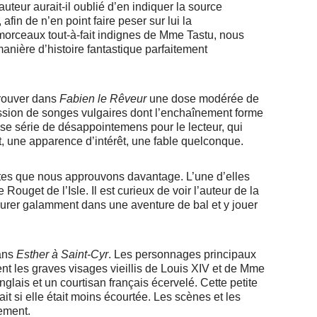
uteur aurait-il oublié d’en indiquer la source
afin de n’en point faire peser sur lui la
morceaux tout-à-fait indignes de Mme Tastu, nous
manière d’histoire fantastique parfaitement
trouver dans
Fabien le Rêveur
une dose modérée de
ession de songes vulgaires dont l’enchaînement forme
use série de désappointemens pour le lecteur, qui
t, une apparence d’intérêt, une fable quelconque.
urtes que nous approuvons davantage. L’une d’elles
e Rouget de l’Isle. Il est curieux de voir l’auteur de la
gurer galamment dans une aventure de bal et y jouer
ans
Esther à Saint-Cyr
. Les personnages principaux
nt les graves visages vieillis de Louis XIV et de Mme
glais et un courtisan français écervelé. Cette petite
t si elle était moins écourtée. Les scènes et les
ement.