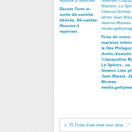
Dessin Terre in-
scrite dé-centrée
dérivée. Dé-cadrée.
Illusoire à
repenser.
Prise de notes 
machine inferna
le Site Philagor
droits réservés
©Jacqueline M
Le Sphinx , ou 
féminin Lien p
Jean Marais, J
Moreau
media.gettyim