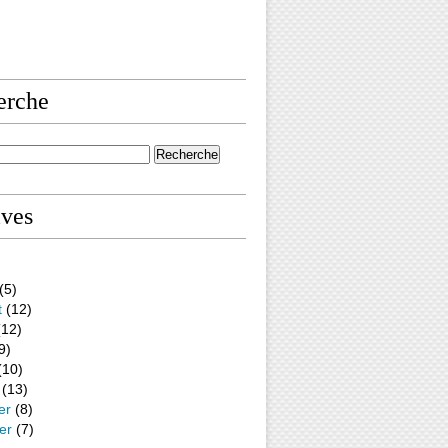
erche
ives
(5)
t
(12)
12)
9)
(10)
(13)
er
(8)
er
(7)