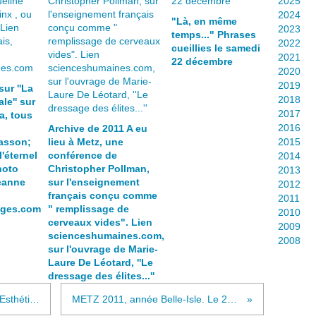
2025
2024
"Là, en même
2023
temps..." Phrases
2022
cueillies le samedi
2021
22 décembre
2020
2019
sur ''La
2018
le'' sur
2017
a, tous
2016
Archive de 2011 A eu
asson;
lieu à Metz, une
2015
l'éternel
conférence de
2014
hoto
Christopher Pollman,
2013
eanne
sur l'enseignement
2012
français conçu comme
2011
ages.com
" remplissage de
2010
cerveaux vides". Lien
2009
scienceshumaines.com,
2008
sur l'ouvrage de Marie-
Laure De Léotard, ''Le
dressage des élites...''
"Ô Triste triste était mon âme... ". Esthétique de la déchirure au Centre Pompidou Metz. Photos prises le 30 décembre 2010
METZ 2011, année Belle-Isle. Le 27 janvier a eu lieu une conférence fort intéressante au Cloître des Récollets