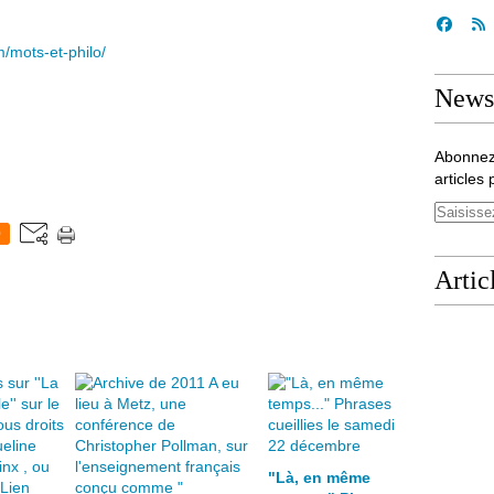
/mots-et-philo/
Newsl
Abonnez
articles 
0
Artic
"Là, en même