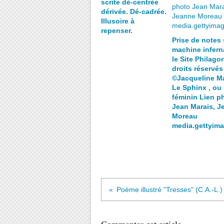
scrite dé-centrée
dérivée. Dé-cadrée.
Illusoire à
repenser.
Prise de notes 
machine inferna
le Site Philagor
droits réservés
©Jacqueline M
Le Sphinx , ou 
féminin Lien p
Jean Marais, J
Moreau
media.gettyim
Poème illustré "Tresses" (C.A.-L.)