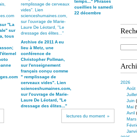
temps..." Phrases
cueillies le samedi
22 décembre
sur ''La
Rech
le'' sur
a, tous
Archive de 2011 A eu
asson;
lieu à Metz, une
l'éternel
conférence de
hoto
Christopher Pollman,
Arch
eanne
sur l'enseignement
français conçu comme
ages.com
" remplissage de
2026
cerveaux vides". Lien
scienceshumaines.com,
Août
sur l'ouvrage de Marie-
Juille
Laure De Léotard, ''Le
Juin
(
dressage des élites...''
Mai
(
Avril
lectures du moment
Mars
Févri
Janvi