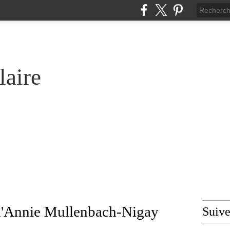
laire
e d'Annie Mullenbach-Nigay
Suiv