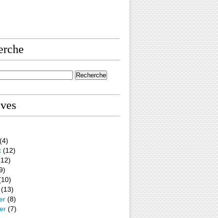
erche
ives
(4)
t
(12)
12)
9)
(10)
(13)
er
(8)
er
(7)