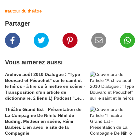
#autour du théâtre
Partager
Vous aimerez aussi
Archive août 2010 Dialogue : ''Type
Bouvard et Pécuchet'' sur le saint et
le héros - à lire ou à mettre en scène -
Transposition d'un article de
dictionnaire. 2 liens 1) Podcast ''Les
idées claires'' France Culture, ''le
Théâtre Grand Est - Présentation de
héros d'hier, Rafael Nadal''; 2)
La Compagnie De Nihilo Nihil de
Illustration, couverture de ''Le Saint,
Buding. Metteur en scène, Rémi
le dernier héros" de Leslie Charleris
Barbier. Lien avec le site de la
Compagnie