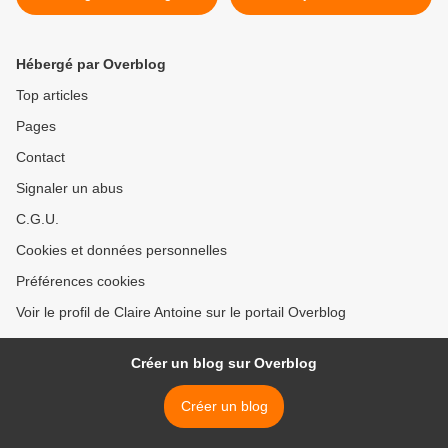
"absolue" de la césure du
décasyllabe ( 4+6).
Illustration ''La marque de
Hébergé par Overblog
mes pinceaux '' de Jacques
Griesemer
Top articles
Pages
Contact
Signaler un abus
C.G.U.
Cookies et données personnelles
Préférences cookies
Voir le profil de Claire Antoine sur le portail Overblog
Créer un blog sur Overblog
Créer un blog