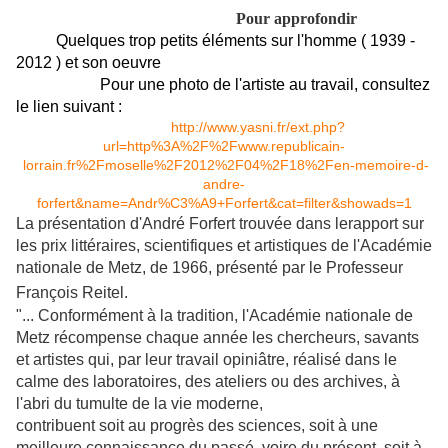
Pour approfondir
Quelques trop petits éléments sur l'homme ( 1939 -
2012 ) et son oeuvre
Pour une photo de l'artiste au travail, consultez
le lien suivant :
http://www.yasni.fr/ext.php?
url=http%3A%2F%2Fwww.republicain-
lorrain.fr%2Fmoselle%2F2012%2F04%2F18%2Fen-memoire-d-
andre-
forfert&name=Andr%C3%A9+Forfert&cat=filter&showads=1
La présentation d'André Forfert trouvée dans lerapport sur
les prix littéraires, scientifiques et artistiques
de l'Académie
nationale de Metz, de 1966, présenté par le Professeur
François Reitel.
"... Conformément à la tradition, l'Académie nationale de
Metz
récompense chaque année les chercheurs, savants
et artistes qui,
par leur travail opiniâtre, réalisé dans le
calme des laboratoires,
des ateliers ou des archives, à
l'abri du tumulte de la vie moderne,
contribuent soit au progrès des sciences, soit à une
meilleure
connaissance du passé, voire du présent, soit à