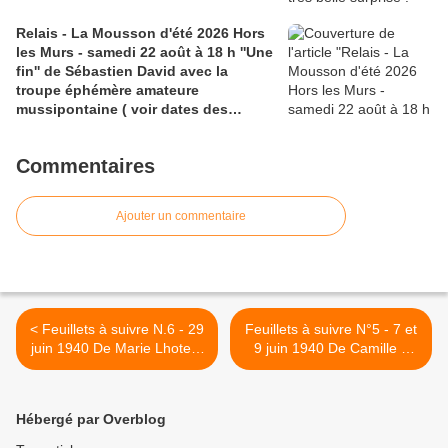
Relais - La Mousson d'été 2026 Hors
les Murs - samedi 22 août à 18 h ''Une
fin'' de Sébastien David avec la
troupe éphémère amateure
mussipontaine ( voir dates des
répétitions). Direction Lélio Plotton,
dramaturgie Lola Molina à l’Espace
Commentaires
Saint-Laurent, Pont-à-Mousson 2
liens : 1) lien meec.org; 2)
lemeac.com
Ajouter un commentaire
< Feuillets à suivre N.6 - 29
Feuillets à suivre N°5 - 7 et
juin 1940 De Marie Lhote à
9 juin 1940 De Camille à
Lucie
Lucie >
Hébergé par Overblog