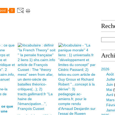
post
0
Rech
Arch
2026
Août
Juille
Juin
(
Mai
(
Avril
Mars
Févri
: ce que
Janvi
e une