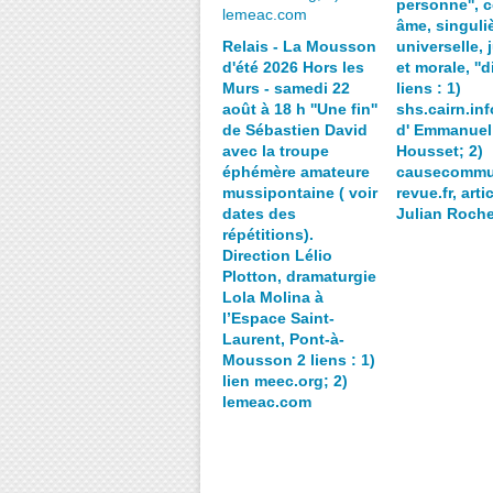
personne'', c
âme, singuliè
Relais - La Mousson
universelle, 
d'été 2026 Hors les
et morale, ''d
Murs - samedi 22
liens : 1)
août à 18 h ''Une fin''
shs.cairn.info
de Sébastien David
d' Emmanuel
avec la troupe
Housset; 2)
éphémère amateure
causecommu
mussipontaine ( voir
revue.fr, arti
dates des
Julian Roch
répétitions).
Direction Lélio
Plotton, dramaturgie
Lola Molina à
l’Espace Saint-
Laurent, Pont-à-
Mousson 2 liens : 1)
lien meec.org; 2)
lemeac.com