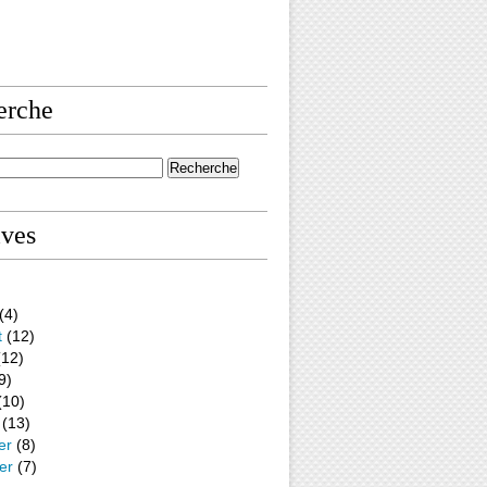
erche
ives
(4)
t
(12)
12)
9)
(10)
(13)
er
(8)
er
(7)