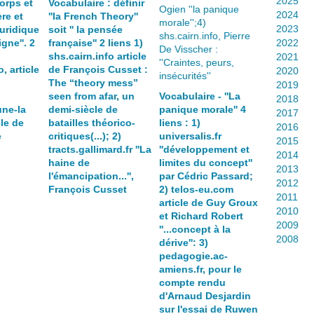
2025
orps et
Vocabulaire : définir
2024
re et
''la French Theory''
2023
juridique
soit '' la pensée
igne''. 2
française'' 2 liens 1)
2022
shs.cairn.info article
2021
, article
de François Cusset :
2020
The “theory mess”
2019
seen from afar, un
Vocabulaire - ''La
2018
ne-la
demi-siècle de
panique morale'' 4
2017
cle de
batailles théorico-
liens : 1)
2016
e
critiques(...); 2)
universalis.fr
2015
tracts.gallimard.fr ''La
''développement et
2014
haine de
limites du concept''
2013
l'émancipation...'',
par Cédric Passard;
2012
François Cusset
2) telos-eu.com
2011
article de Guy Groux
2010
et Richard Robert
2009
''...concept à la
2008
dérive'': 3)
pedagogie.ac-
amiens.fr, pour le
compte rendu
d'Arnaud Desjardin
sur l'essai de Ruwen