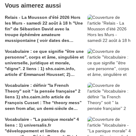
Vous aimerez aussi
Relais - La Mousson d'été 2026 Hors
les Murs - samedi 22 août à 18 h ''Une
fin'' de Sébastien David avec la
troupe éphémère amateure
mussipontaine ( voir dates des
répétitions). Direction Lélio Plotton,
Vocabulaire : ce que signifie ''être une
dramaturgie Lola Molina à l’Espace
personne'', corps et âme, singulière et
Saint-Laurent, Pont-à-Mousson 2
universelle, juridique et morale,
liens : 1) lien meec.org; 2)
''digne''. 2 liens : 1) shs.cairn.info,
lemeac.com
article d' Emmanuel Housset; 2)
causecommune-la revue.fr, article de
Vocabulaire : définir ''la French
Julian Roche
Theory'' soit '' la pensée française'' 2
liens 1) shs.cairn.info article de
François Cusset : The “theory mess”
seen from afar, un demi-siècle de
batailles théorico-critiques(...); 2)
Vocabulaire - ''La panique morale'' 4
tracts.gallimard.fr ''La haine de
liens : 1) universalis.fr
l'émancipation...'', François Cusset
''développement et limites du