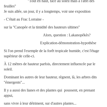
''Tout en haut, face au soleil mais à l'abri des
feuilles''
Je suis allée, un jour, il y a longtemps, voir une exposition
- C'était au Frac Lorraine -
sur la ''Canopée et la timidité des hauteurs ultimes''
Alors, question : Lakanopékès?
Explication-démonstration-hypothèse
Si l'on prend l'exemple de la forêt tropicale humide,
c'est l'étage
supérieur de celle-ci.
À 12 mètres de hauteur parfois, d
irectement influencée par le
soleil.
Dominant les autres de leur hauteur, r
ègnent, là, les arbres dits
''émergents''...
Il y a aussi des lianes et des plantes qui poussent,
en prenant
appui,
sans vivre à leur détriment,
sur d'autres plantes...