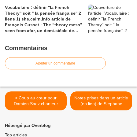
causecommune-la revue.fr, article de
Vocabulaire : définir ''la French
Julian Roche
Theory'' soit '' la pensée française'' 2
liens 1) shs.cairn.info article de
François Cusset : The “theory mess”
seen from afar, un demi-siècle de
batailles théorico-critiques(...); 2)
tracts.gallimard.fr ''La haine de
Commentaires
l'émancipation...'', François Cusset
Ajouter un commentaire
< Coup au cœur pour
Notes prises dans un article
Damien Saez chanteur
(en lien) de Stephane
paradoxal, engagé, en
Nowak qui éclaire la relation
autodérision et totalement
entre ce que l'on appelle,
connecté à un public génial,
au lycée, la poésie engagée
Hébergé par Overblog
partout où il se produit -
et l'écriture engagée
avec son nouvel album
d'aujourd'hui ''Poésie et
Top articles