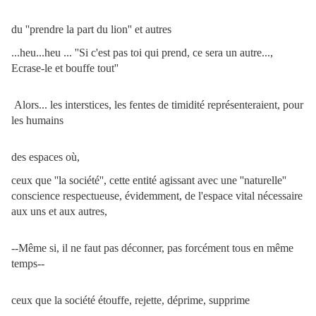
du ''prendre la part du lion'' et autres
...heu...heu ... ''Si c'est pas toi qui prend, ce sera un autre...,
Ecrase-le et bouffe tout''
Alors... l
es interstices, les fentes de timidité r
eprésenteraient, pour
les humains
des espaces où,
ceux que ''la société'', c
ette entité agissant avec une ''naturelle''
conscience respectueuse, évidemment, de l'espace vital nécessaire
aux uns et aux autres,
--Même si, il ne faut pas déconner, pas forcément tous en même
temps--
ceux que la société é
touffe, rejette, déprime, supprime