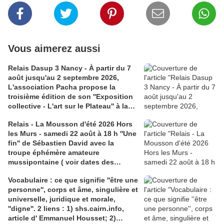
Vous aimerez aussi
Relais Dasup 3 Nancy - À partir du 7
août jusqu'au 2 septembre 2026,
L'association Pacha propose la
troisième édition de son ''Exposition
collective - L'art sur le Plateau'' à la
Médiathèque Haut-du-Lièvre, 325
Relais - La Mousson d'été 2026 Hors
avenue Pinchard
les Murs - samedi 22 août à 18 h ''Une
fin'' de Sébastien David avec la
troupe éphémère amateure
mussipontaine ( voir dates des
répétitions). Direction Lélio Plotton,
Vocabulaire : ce que signifie ''être une
dramaturgie Lola Molina à l’Espace
personne'', corps et âme, singulière et
Saint-Laurent, Pont-à-Mousson 2
universelle, juridique et morale,
liens : 1) lien meec.org; 2)
''digne''. 2 liens : 1) shs.cairn.info,
lemeac.com
article d' Emmanuel Housset; 2)