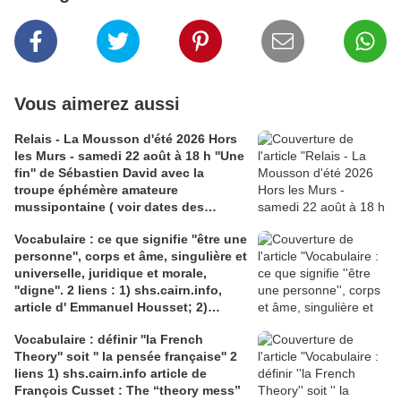
Vous aimerez aussi
Relais - La Mousson d'été 2026 Hors
les Murs - samedi 22 août à 18 h ''Une
fin'' de Sébastien David avec la
troupe éphémère amateure
mussipontaine ( voir dates des
répétitions). Direction Lélio Plotton,
Vocabulaire : ce que signifie ''être une
dramaturgie Lola Molina à l’Espace
personne'', corps et âme, singulière et
Saint-Laurent, Pont-à-Mousson 2
universelle, juridique et morale,
liens : 1) lien meec.org; 2)
''digne''. 2 liens : 1) shs.cairn.info,
lemeac.com
article d' Emmanuel Housset; 2)
causecommune-la revue.fr, article de
Vocabulaire : définir ''la French
Julian Roche
Theory'' soit '' la pensée française'' 2
liens 1) shs.cairn.info article de
François Cusset : The “theory mess”