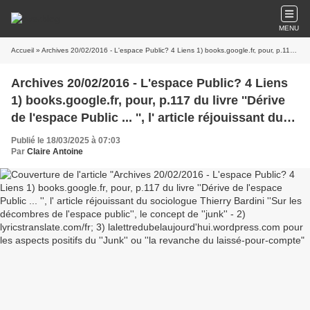
MENU
Accueil
» Archives 20/02/2016 - L'espace Public? 4 Liens 1) books.google.fr, pour, p.117 du livre ''Dérive de l'espace Public ... '', l' article réjouissant du sociologue Thierry Bardini ''Sur les décombres de l'espace public'', le concept de ''junk'' - 2) lyricstranslate.com/fr; 3) lalettredubelaujourd'hui.wordpress.com pour les aspects positifs du ''Junk'' ou ''la revanche du laissé-pour-compte
Archives 20/02/2016 - L'espace Public? 4 Liens
1) books.google.fr, pour, p.117 du livre ''Dérive
de l'espace Public ... '', l' article réjouissant du
sociologue Thierry Bardini ''Sur les décombres
Publié le 18/03/2025 à 07:03
de l'espace public'', le concept de ''junk'' - 2)
Par
Claire Antoine
lyricstranslate.com/fr; 3)
lalettredubelaujourd'hui.wordpress.com pour
les aspects positifs du ''Junk'' ou ''la revanche
du laissé-pour-compte