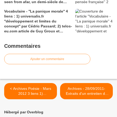
seen from afar, un demi-siècle de
batailles théorico-critiques(...); 2)
Vocabulaire - ''La panique morale'' 4
tracts.gallimard.fr ''La haine de
liens : 1) universalis.fr
l'émancipation...'', François Cusset
''développement et limites du
concept'' par Cédric Passard; 2) telos-
eu.com article de Guy Groux et
Richard Robert ''...concept à la
dérive'': 3) pedagogie.ac-amiens.fr,
Commentaires
pour le compte rendu d'Arnaud
Desjardin sur l'essai de Ruwen Ogien
''la panique morale'';4) shs.cairn.info,
Ajouter un commentaire
Pierre De Visscher : ''Craintes, peurs,
insécurités''
< Archives Poésie - Mars
Archives - 28/09/2011-
2012 3 liens 1)
Extraits d'un entretien de
radiofrance.fr pour le
juin 2005 avec l'écrivain,
podcast L'insolente posture
poète et essayiste Edouard
de la tendresse, dans "
Glissant, réalisé par Rosa
Hébergé par Overblog
L'atelier de la création" de
Moussaoui et Fernand