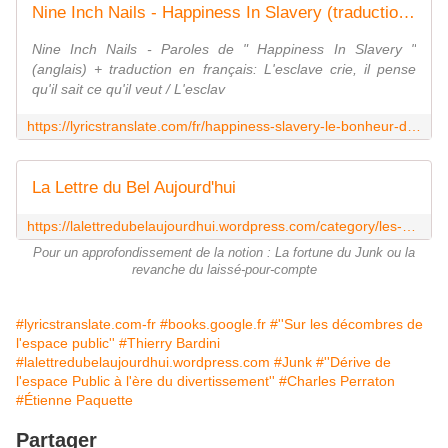
Nine Inch Nails - Happiness In Slavery (traduction en français)
Nine Inch Nails - Paroles de " Happiness In Slavery "
(anglais) + traduction en français: L'esclave crie, il pense
qu'il sait ce qu'il veut / L'esclav
https://lyricstranslate.com/fr/happiness-slavery-le-bonheur-dans-lesclavage.html
La Lettre du Bel Aujourd'hui
https://lalettredubelaujourdhui.wordpress.com/category/les-aspects-positifs-du-junk/
Pour un approfondissement de la notion : La fortune du Junk ou la
revanche du laissé-pour-compte
#lyricstranslate.com-fr
#books.google.fr
#''Sur les décombres de
l'espace public''
#Thierry Bardini
#lalettredubelaujourdhui.wordpress.com
#Junk
#''Dérive de
l'espace Public à l'ère du divertissement''
#Charles Perraton
#Étienne Paquette
Partager