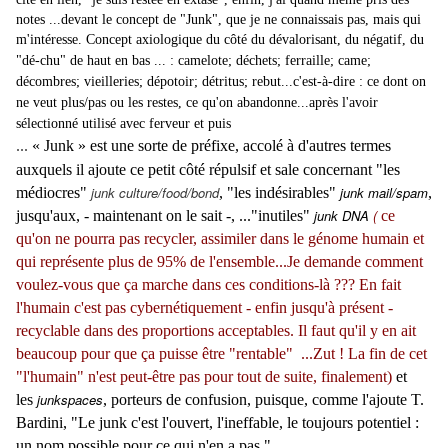
notes ...devant le concept de "Junk", que je ne connaissais pas, mais qui
m'intéresse. Concept axiologique
du côté du dévalorisant, du négatif, du
"dé-chu" de haut en bas ... : camelote; déchets; ferraille; came;
décombres; vieilleries; dépotoir; détritus; rebut...c'est-à-dire : ce dont on
ne veut plus/pas ou les restes, ce qu'on abandonne...après l'avoir
sélectionné utilisé avec ferveur et puis
...
« Junk »
est une sorte de préfixe, accolé à d'autres termes
auxquels il ajoute ce petit côté répulsif et sale concernant "les
junk culture/food/bond
junk mail/
spam
médiocres"
, "les
indésirables"
,
junk DNA
(
jusqu'aux, - maintenant on le sait -, ..."
inutiles"
ce
qu'on ne pourra pas recycler, assimiler dans le génome humain et
qui représente plus de 95% de l'ensemble...Je demande comment
voulez-vous que ça marche dans ces conditions-là ??? En fait
l'humain c'est pas cybernétiquement - enfin jusqu'à présent -
recyclable dans des proportions acceptables. Il faut qu'il y en ait
beaucoup pour que ça puisse être "rentable" ...Zut ! La fin de cet
"l'humain" n'est peut-être pas pour tout de suite, finalement)
et
junkspaces
les
, porteurs de confusion, puisque, comme l'ajoute T.
Bardini,
"Le junk c'est l'ouvert, l'ineffable, le toujours potentiel :
un nom possible pour ce qui n'en a pas."