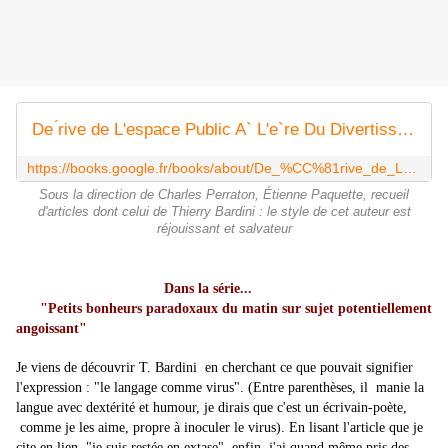
De ́rive de L'espace Public A` L'e`re Du Divertissement
https://books.google.fr/books/about/De_%CC%81rive_de_L_espace_Public_A_L_e_re_Du.html?hl=fr&id=vjnW-IugULAC
Sous la direction de Charles Perraton, Étienne Paquette, recueil
d'articles dont celui de Thierry Bardini : le style de cet auteur est
réjouissant et salvateur
Dans la série...
"Petits bonheurs paradoxaux du matin sur sujet potentiellement
angoissant"
Je viens de découvrir T. Bardini
en cherchant ce que pouvait signifier
l'expression : "le langage comme virus".
(Entre parenthèses, il
manie la
langue avec dextérité
et
humour
, je dirais que c'est un écrivain-
poète,
comme je les aime, propre à inoculer le virus).
En lisant l'article que je
cite en lien, "je suis restée en extase", enfin, j'ai quand même pris des