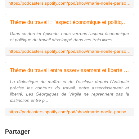
https://podcasters.spotify.com/pod/show/marie-noelle-parisot/episodes/Le-travail-chez-Virgile--Weil-et-Vinaver--prsentation-croise-des-trois-uvres-prpas-scientifiques-14-e1vqgtr?%24web_only=true&_branch_match_id=1225345364201958401&_branch_referrer=H&utm_campaign=web-share
Thème du travail : l'aspect économique et politique (Virgile, Weil, Vinaver) 4/4 by La Gazette littéraire : Prépas scientifiques : épreuve francais-Philosophie (2022-2023) : le travail
Dans ce dernier épisode, nous verrons l'aspect économique
et politique du travail développé dans ces trois livres.
https://podcasters.spotify.com/pod/show/marie-noelle-parisot/episodes/Thme-du-travail--laspect-conomique-et-politique-Virgile--Weil--Vinaver-44-e202l7i
Thème du travail entre asservissement et liberté (Virgile, Weil, Vinaver) 3/4 by La Gazette littéraire : Prépas scientifiques : épreuve francais-Philosophie (2022-2023) : le travail
La dialectique du maître et de l'esclave depuis l'Antiquité
précise les contours du travail, entre asservissement et
liberté. Les Géorgiques de Virgile ne reprennent pas la
distinction entre p...
https://podcasters.spotify.com/pod/show/marie-noelle-parisot/episodes/Thme-du-travail-entre-asservissement-et-libert-Virgile--Weil--Vinaver-34-e202ht8
Partager