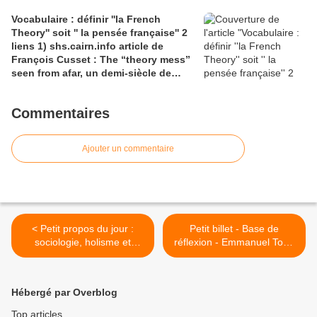
causecommune-la revue.fr, article de
Vocabulaire : définir ''la French
Julian Roche
Theory'' soit '' la pensée française'' 2
liens 1) shs.cairn.info article de
François Cusset : The “theory mess”
seen from afar, un demi-siècle de
batailles théorico-critiques(...); 2)
tracts.gallimard.fr ''La haine de
Commentaires
l'émancipation...'', François Cusset
Ajouter un commentaire
< Petit propos du jour :
Petit billet - Base de
sociologie, holisme et
réflexion - Emmanuel Todd
statistiques ...
sur les ''élites
européennes'' , le
''dérapage mental des
Hébergé par Overblog
élites, (''la pellicule
supérieure'') leur volonté
Top articles