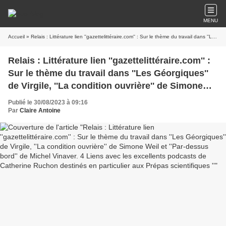
MENU
Accueil
» Relais : Littérature lien ''gazettelittéraire.com'' : Sur le thème du travail dans ''Les Géorgiques'' de Virgile, ''La condition ouvrière'' de Simone Weil et ''Par-dessus bord'' de Michel Vinaver. 4 Liens avec les excellents podcasts de Catherine Ruchon destinés en particulier aux Prépas scientifiques ''
Relais : Littérature lien ''gazettelittéraire.com'' :
Sur le thème du travail dans ''Les Géorgiques''
de Virgile, ''La condition ouvrière'' de Simone
Weil et ''Par-dessus bord'' de Michel Vinaver. 4
Publié le 30/08/2023 à 09:16
Liens avec les excellents podcasts de Catherine
Par
Claire Antoine
Ruchon destinés en particulier aux Prépas
scientifiques ''