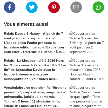
Vous aimerez aussi
Relais Dasup 3 Nancy - À partir du 7
août jusqu'au 2 septembre 2026,
L'association Pacha propose la
troisième édition de son ''Exposition
collective - L'art sur le Plateau'' à la
Médiathèque Haut-du-Lièvre, 325
Relais - La Mousson d'été 2026 Hors
avenue Pinchard
les Murs - samedi 22 août à 18 h ''Une
fin'' de Sébastien David avec la
troupe éphémère amateure
mussipontaine ( voir dates des
répétitions). Direction Lélio Plotton,
Vocabulaire : ce que signifie ''être une
dramaturgie Lola Molina à l’Espace
personne'', corps et âme, singulière et
Saint-Laurent, Pont-à-Mousson 2
universelle, juridique et morale,
liens : 1) lien meec.org; 2)
''digne''. 2 liens : 1) shs.cairn.info,
lemeac.com
article d' Emmanuel Housset; 2)