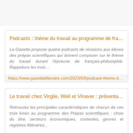
Podcasts : thème du travail au programme de français des Prépas scientifiques (2022-2023) - Gazette littéraire
La Gazette propose quatre podcasts de révisions aux élèves
des prépas scientifiques qui doivent composer sur le thème
du travail durant l'épreuve de français-philosophie.
Rappelons les trois...
https://www.gazettelitteraire.com/2023/03/podcast-theme-du-travail-au-programme-de-francais-des-prepas-scientifiques-2022-2023.html
Le travail chez Virgile, Weil et Vinaver : présentation croisée des trois œuvres (prépas scientifiques) 1/4 by La Gazette littéraire : Prépas scientifiques : épreuve francais-Philosophie (2022-2023) : le travail
Retrouvez les principales caractéristiques de chacun de ces
trois livres au programme des Prépas scientifiques : choix
du titre, secteurs économiques, contextes, genres et
registres littéraires...