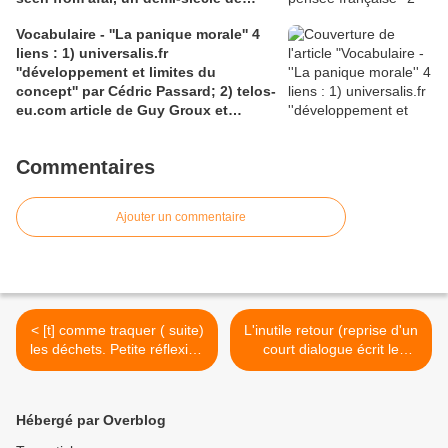
batailles théorico-critiques(...); 2)
Vocabulaire - ''La panique morale'' 4
tracts.gallimard.fr ''La haine de
liens : 1) universalis.fr
l'émancipation...'', François Cusset
''développement et limites du
concept'' par Cédric Passard; 2) telos-
eu.com article de Guy Groux et
Richard Robert ''...concept à la
dérive'': 3) pedagogie.ac-amiens.fr,
Commentaires
pour le compte rendu d'Arnaud
Desjardin sur l'essai de Ruwen Ogien
''la panique morale'';4) shs.cairn.info,
Ajouter un commentaire
Pierre De Visscher : ''Craintes, peurs,
insécurités''
< [t] comme traquer ( suite)
L'inutile retour (reprise d'un
les déchets. Petite réflexion
court dialogue écrit le
avec en support 3 liens : 1)
21/03/2010) >
''Futura'', article de Nathalie
Mayer, 2) ''Ehesp'', article
Hébergé par Overblog
de Cyrille Harpet, 3)
Wikisource pour ''Le