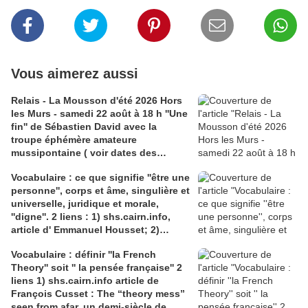
Vous aimerez aussi
Relais - La Mousson d'été 2026 Hors
les Murs - samedi 22 août à 18 h ''Une
fin'' de Sébastien David avec la
troupe éphémère amateure
mussipontaine ( voir dates des
répétitions). Direction Lélio Plotton,
Vocabulaire : ce que signifie ''être une
dramaturgie Lola Molina à l’Espace
personne'', corps et âme, singulière et
Saint-Laurent, Pont-à-Mousson 2
universelle, juridique et morale,
liens : 1) lien meec.org; 2)
''digne''. 2 liens : 1) shs.cairn.info,
lemeac.com
article d' Emmanuel Housset; 2)
causecommune-la revue.fr, article de
Vocabulaire : définir ''la French
Julian Roche
Theory'' soit '' la pensée française'' 2
liens 1) shs.cairn.info article de
François Cusset : The “theory mess”
seen from afar, un demi-siècle de