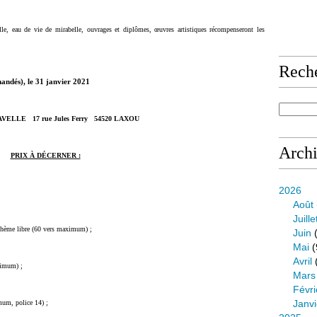
lle, eau de vie de mirabelle, ouvrages et diplômes, œuvres artistiques récompenseront les
Rech
andés), le
31 janvier 2021
AVELLE 17 rue Jules Ferry 54520 LAXOU
Arch
PRIX À DÉCERNER :
2026
Août
Juille
– thème libre (60 vers maximum) ;
Juin
(
Mai
(
Avril
ximum) ;
Mars
Févri
Janvi
mum, police 14) ;