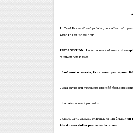
Le Grand Prix est décerné par le jury au meilleur poète pour
Grand Prix qu’une seule fois.
PRÉSENTATION :
Les textes seront adressés en
4 exempl
se suivent dans la prose.
.
Sauf mention contraire, ils ne devront pas dépasser 40 
. Deux œuvres (qui n’auront pas encore été récompensées) m
. Les textes ne seront pas rendus.
. Chaque œuvre anonyme comportera en haut à gauche
un n
titre et mêmes chiffres pour toutes les œuvres
.