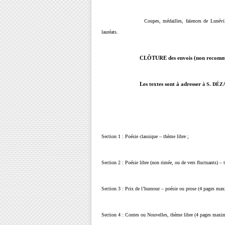
Coupes, médailles, faïences de Lunévi
lauréats.
CLÔTURE des envois (non recomm
Les textes sont à adresser
à S. DÉZ
Section 1 : Poésie classique – thème libre ;
Section 2 : Poésie libre (non rimée, ou de vers fluctuants) 
Section 3 : Prix de l’humour – poésie ou prose (4 pages ma
Section 4 : Contes ou Nouvelles, thème libre (4 pages maxi