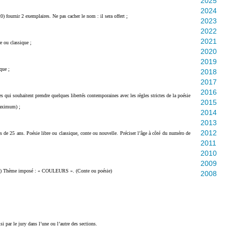
2025
2024
) fournir 2 exemplaires. Ne pas cacher le nom : il sera offert ;
2023
2022
2021
 ou classique ;
2020
2019
que ;
2018
2017
2016
s qui souhaitent prendre quelques libertés contemporaines avec les règles strictes de la poésie
2015
maximum) ;
2014
2013
2012
s de 25 ans. Poésie libre ou classique, conte ou nouvelle. Préciser l’âge à côté du numéro de
2011
2010
2009
.) Thème imposé : « COULEURS ». (Conte ou poésie)
2008
i par le jury dans l’une ou l’autre des sections.