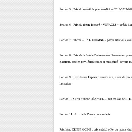
Section 5 : Prix du recueil de poésie (édité en 2018-2019-2020
Section 6 : Prix du thème imposé « VOYAGES » poésie libre
Section 7 : Thème « LA LORRAINE » poésie libre ou classi
Section 8 : Prix de la Poésie Buissonnière. Réservé aux poète
classique, tout en privilégiant rimes et musicalité (40 vers 
Section 9 : Prix Jeunes Espoirs : réservé aux jeunes de moin
la section.
Section 10 : Prix Simone DÉZAVELLE (un tableau de S. D
Section 11 : Prix de la Poésie pour enfants.
Prix Irène GÉNIN-MOINE : prix spécial offert au lauréat chois