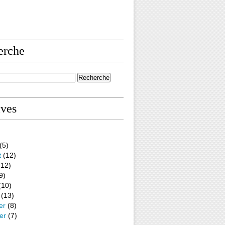
erche
ives
(5)
t
(12)
12)
9)
(10)
(13)
er
(8)
er
(7)