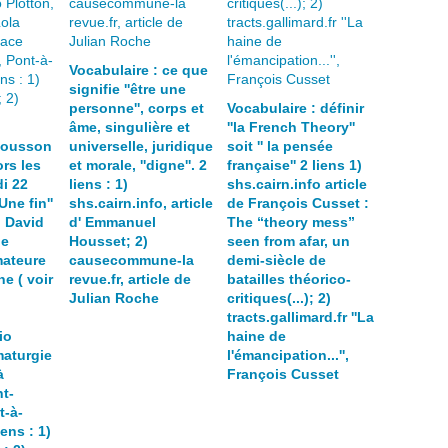
Vocabulaire : ce que
signifie ''être une
personne'', corps et
Vocabulaire : définir
âme, singulière et
''la French Theory''
Mousson
universelle, juridique
soit '' la pensée
rs les
et morale, ''digne''. 2
française'' 2 liens 1)
i 22
liens : 1)
shs.cairn.info article
Une fin''
shs.cairn.info, article
de François Cusset :
 David
d' Emmanuel
The “theory mess”
pe
Housset; 2)
seen from afar, un
ateure
causecommune-la
demi-siècle de
e ( voir
revue.fr, article de
batailles théorico-
Julian Roche
critiques(...); 2)
tracts.gallimard.fr ''La
io
haine de
maturgie
l'émancipation...'',
à
François Cusset
t-
t-à-
ens : 1)