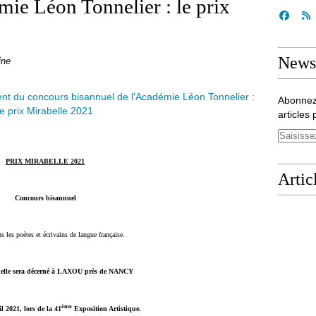
mie Léon Tonnelier : le prix
Newsl
ine
Abonnez
articles 
PRIX MIRABELLE 2021
Artic
Concours bisannuel
s les poètes et écrivains de langue française.
belle sera décerné à LAXOU près de NANCY
ème
l 2021, lors de la 41
Exposition Artistique.