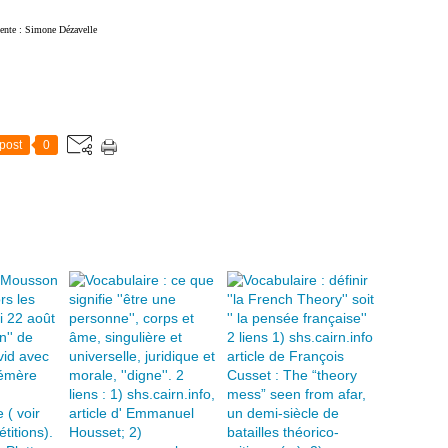
e Dézavelle
post
0