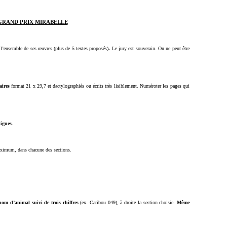
GRAND PRIX MIRABELLE
 l’ensemble de ses œuvres (plus de 5 textes proposés)
.
Le jury est souverain. On ne peut être
aires
format 21 x 29,7 et dactylographiés ou écrits très lisiblement. Numéroter les pages qui
lignes
.
aximum, dans chacune des sections.
om d’animal suivi de trois chiffres
(ex. Caribou 049), à droite la section choisie.
Même