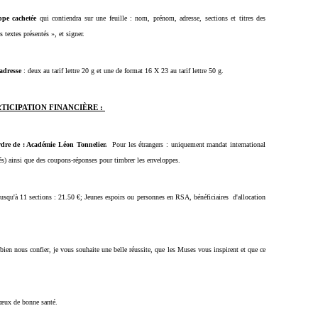
ppe cachetée
qui contiendra sur une feuille : nom, prénom, adresse, sections et titres des
es textes présentés », et signer.
 adresse
: deux au tarif lettre 20 g et une de format 16 X 23 au tarif lettre 50 g.
RTICIPATION FINANCIÈRE
:
rdre de : Académie Léon Tonnelier.
Pour les étrangers : uniquement mandat international
evés) ainsi que des coupons-réponses pour timbrer les enveloppes.
11 sections : 21.50 €; Jeunes espoirs ou personnes en RSA, bénéficiaires d'allocation
 bien nous confier, je vous souhaite une belle réussite, que les Muses vous inspirent et que ce
vœux de bonne santé.