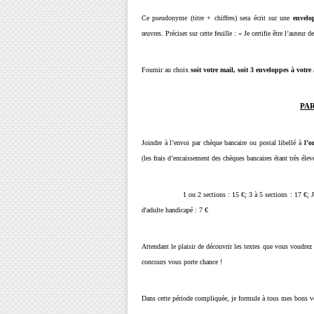
Ce pseudonyme (titre + chiffres) sera écrit sur une
envelo
œuvres. Préciser sur cette feuille : « Je certifie être l’auteur d
Fournir au choix
soit votre mail, soit 3 enveloppes à votre
PA
Joindre à l’envoi par chèque bancaire ou postal libellé à
l’o
(les frais d’encaissement des chèques bancaires étant très él
1 ou 2 sections : 15 €; 3 à 5 sections : 17 €; Jusqu'à 
d'adulte handicapé : 7 €
Attendant le plaisir de découvrir les textes que vous voudrez
concours vous porte chance !
Dans cette période compliquée, je formule à tous mes bons 