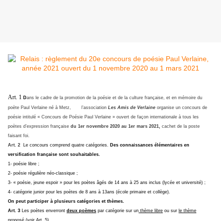
Art. 1
D
ans le cadre de la promotion de la poésie et de la culture française, et en mémoire du
poète Paul Verlaine né à Metz, l’association
Les Amis de Verlaine
organise un concours de
poésie intitulé « Concours de Poésie Paul Verlaine » ouvert de façon internationale à tous les
poètes d’expression française
du 1er novembre 2020 au 1er mars 2021
,
cachet de la poste
faisant foi.
Art. 2
Le concours comprend quatre catégories.
Des connaissances élémentaires en
versification française sont souhaitables.
1- poésie libre ;
2- poésie régulière néo-classique ;
3- « poésie, jeune espoir » pour les poètes âgés de 14 ans à 25 ans inclus (lycée et université) ;
4- catégorie junior pour les poètes de 8 ans à 13ans (école primaire et collège).
On peut participer à plusieurs catégories et thèmes.
Art. 3
Les poètes enverront
deux poèmes
par catégorie sur un
thème libre
ou sur
le thème
proposé (
voir Art. 5).