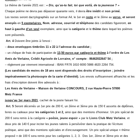
Le thème de l’année 2021 est :
« Dis, qu’as-tu fait, toi que voilà, de ta jeunesse ? »
Chaque poème ne devra pas dépasser quarante vers, il devra
être inédit
et
non primé.
Les textes seront dactylographiés sur un format A4, le 1er en
recto
et
le 2ème
au
verso,
et seront
envoyés
en
5 exemplaires.
Nom
,
adresse, courriel et téléphone
des candidats figureront,
en
haut à gauche
d’un seul
exemplaire, ainsi que la
catégorie
et le
thème
dans lequel les poèmes
sont présentés.
Art. 4
Doivent être joints à l’envoi :
–
deux enveloppes timbrées 11 x 22 à l’adresse du candidat ;
– un chèque de frais de participation de
13,50 euros par catégorie et thème
à l’ordre de Les
Amis de Verlaine, Crédit Agricole de Lorraine, n° compte : 86462022647 54 ;
– règlement par virement international : IBAN FR76 1610 6000 5986 4620 2264 754.
(Les candidats de moins de 18 ans sont dispensés des droits d’inscription ; joindre
impérativement la photocopie de la carte d’identité).
Les envois suffisamment affranchis et les
frais d’inscription doivent être adressés à :
Les Amis de Verlaine – Maison de Verlaine
CONCOURS,
2 rue Haute-Pierre
57000
Metz
France
jusqu’au 1er mars 2021
, cachet de la poste faisant foi.
Art. 5
Seront décernés un 1er prix de 200 €, un 2ème et 3ème prix de 150 € assortis de diplômes,
livres ou cadeaux pour l
es catégories 1 et 2,
ainsi que des mentions d’honneur. Un prix spécial de
200 € sera remis à la catégorie
« poésie, jeune espoir »
par le
Lions Club Metz Verlaine
, et
deux prix de 140 € pour inciter les jeunes talents à persévérer dans la pratique de l’écriture
poétique, ainsi que des mentions spéciales et d’encouragement. Un prix
spécial unique « thème
proposé » de 100 € sera remis pour les catégories 1, 2, 3. Des 1er, 2ème et 3ème prix et des