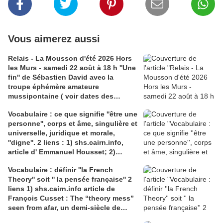
Vous aimerez aussi
Relais - La Mousson d'été 2026 Hors
les Murs - samedi 22 août à 18 h ''Une
fin'' de Sébastien David avec la
troupe éphémère amateure
mussipontaine ( voir dates des
répétitions). Direction Lélio Plotton,
Vocabulaire : ce que signifie ''être une
dramaturgie Lola Molina à l’Espace
personne'', corps et âme, singulière et
Saint-Laurent, Pont-à-Mousson 2
universelle, juridique et morale,
liens : 1) lien meec.org; 2)
''digne''. 2 liens : 1) shs.cairn.info,
lemeac.com
article d' Emmanuel Housset; 2)
causecommune-la revue.fr, article de
Vocabulaire : définir ''la French
Julian Roche
Theory'' soit '' la pensée française'' 2
liens 1) shs.cairn.info article de
François Cusset : The “theory mess”
seen from afar, un demi-siècle de
batailles théorico-critiques(...); 2)