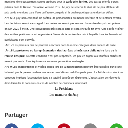
mentions d’encouragement seront attribués pour la
catégorie Junior
. Les textes primés seront
publiés dans la Revue
L’actualité Verlaine
n°12. Le jury se réserve le droit de ne pas attribuer de
prix ou de mentions dans l’une ou l’autre catégorie si la qualité poétique attendue fait défaut.
Art. 6
Le jury sera composé de poètes, de personnalités du monde littéraire et de lecteurs avertis.
Les décisions seront sans appel. Les textes ne seront pas rendus. La remise des prix est prévue
en juin 2021 à Metz. Une convocation précisera la date et sera envoyée fin avril. Une soirée « dîner
des amitiés poétiques » est organisée à l’issue de la remise des prix à laquelle tous les lauréats et
participants sont conviés.
Art .7
Les premiers prix ne pourront concourir dans la même catégorie deux années de suite.
Art .8
La présence ou la représentation des lauréats primés sera obligatoire lors de la
remise des prix.
Si cette condition n’est pas respectée, les prix en argent aux lauréats primés ne
seront pas remis. Une équivalence en revue pourra être envisagée.
Art. 9
Les photographies et vidéos prises lors de la manifestation pourront être utilisées sur le site
Internet, par la presse ou dans une revue, sauf désaccord d’un participant. Le fait de s’inscrire à ce
concours implique l’acceptation dans sa totalité du présent règlement. L’association se réserve le
droit d’annuler le concours en cas de nombre de candidats insuffisant..
La Présidente
Les membres du Jury
Partager