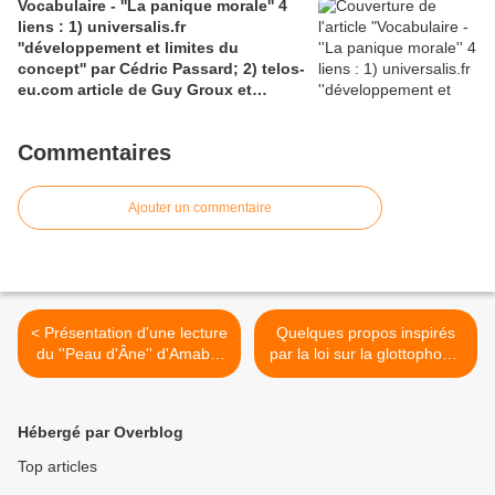
Vocabulaire - ''La panique morale'' 4
tracts.gallimard.fr ''La haine de
liens : 1) universalis.fr
l'émancipation...'', François Cusset
''développement et limites du
concept'' par Cédric Passard; 2) telos-
eu.com article de Guy Groux et
Richard Robert ''...concept à la
dérive'': 3) pedagogie.ac-amiens.fr,
Commentaires
pour le compte rendu d'Arnaud
Desjardin sur l'essai de Ruwen Ogien
''la panique morale'';4) shs.cairn.info,
Ajouter un commentaire
Pierre De Visscher : ''Craintes, peurs,
insécurités''
< Présentation d'une lecture
Quelques propos inspirés
du ''Peau d'Âne'' d'Amable
par la loi sur la glottophobie
Tastu
>
Hébergé par Overblog
Top articles