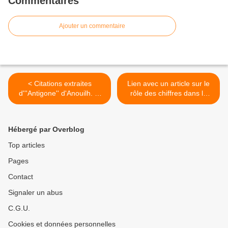
Commentaires
l'émancipation...'', François Cusset
Ajouter un commentaire
< Citations extraites
Lien avec un article sur le
d'''Antigone'' d'Anouilh. et
rôle des chiffres dans la
liens ceeol.com et
rhétorique politique (ENS
academia.edu pour l'article
de Lyon éditions) >
de Ştefana et Ioan Pop-
Hébergé par Overblog
Curşeu : ''Antigone pour le
triomphe du texte au défi de
Top articles
la scène'', de la Studia
Pages
Universitatis Babes-Bolyai
Contact
Signaler un abus
C.G.U.
Cookies et données personnelles