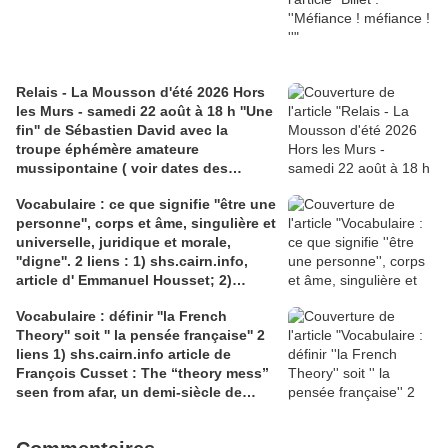
Relais - La Mousson d'été 2026 Hors
les Murs - samedi 22 août à 18 h ''Une
fin'' de Sébastien David avec la
troupe éphémère amateure
mussipontaine ( voir dates des
répétitions). Direction Lélio Plotton,
Vocabulaire : ce que signifie ''être une
dramaturgie Lola Molina à l’Espace
personne'', corps et âme, singulière et
Saint-Laurent, Pont-à-Mousson 2
universelle, juridique et morale,
liens : 1) lien meec.org; 2)
''digne''. 2 liens : 1) shs.cairn.info,
lemeac.com
article d' Emmanuel Housset; 2)
causecommune-la revue.fr, article de
Vocabulaire : définir ''la French
Julian Roche
Theory'' soit '' la pensée française'' 2
liens 1) shs.cairn.info article de
François Cusset : The “theory mess”
seen from afar, un demi-siècle de
batailles théorico-critiques(...); 2)
tracts.gallimard.fr ''La haine de