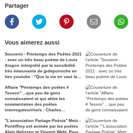
Partager
Vous aimerez aussi
Souvenir - Printemps des Poètes 2021
: avec un très beau poème de Louis
Aragon interprété par la sensibilité
très émouvante de jpdeporniche en
lien youtube : ''Que la vie en vaut la
peine''
Affaire ''Printemps des poètes #
Tesson'' ...que peu de gens
connaissaient et qui attire les
commentaires des poètes
interrogateu/r/se/s : Charles
Pennequin | Camille Escudero | Marc
''L’association Partage-Poésie'' Metz -
Perrin | Carmen Diez Salvatierra |
Pontiffroy est animée par les poètes
Laurent Cauwet | Amandine André,
Alain Helissen et Vincent Wahl. Pour
interrogateuifs . 2 Liens 1) lundi.am