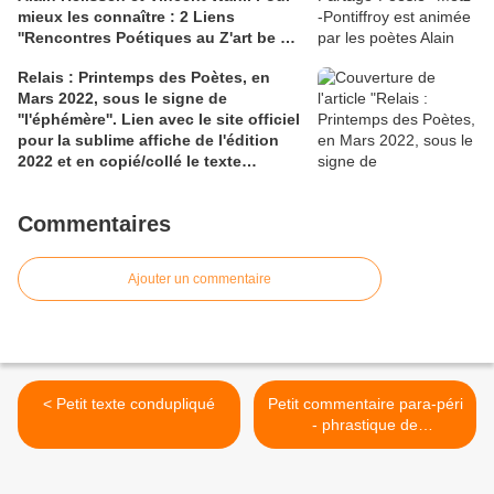
mieux les connaître : 2 Liens
''Feu sur le Printemps des poètes (
''Rencontres Poétiques au Z'art be de
oublier Tesson )'' ; 2) Un mois plus tôt
Dom Corrieras et un lien Chronique
: claireantoine.com
Relais : Printemps des Poètes, en
Poésie ''Cairn'' pour un dialogue entre
Mars 2022, sous le signe de
Serge Martin et Alain Helissen
''l'éphémère''. Lien avec le site officiel
pour la sublime affiche de l'édition
2022 et en copié/collé le texte
inspirant de l'écrivaine Sophie
Nauleau
Commentaires
Ajouter un commentaire
< Petit texte condupliqué
Petit commentaire para-péri
- phrastique de
''Découragement'' poème
d'Amable Tastu in ''Poésies
Nouvelles'' >