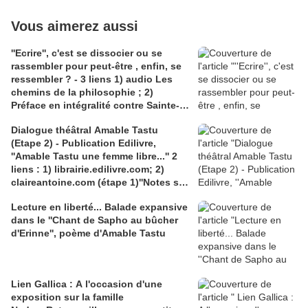
Vous aimerez aussi
''Ecrire'', c'est se dissocier ou se
rassembler pour peut-être , enfin, se
ressembler ? - 3 liens 1) audio Les
chemins de la philosophie ; 2)
Préface en intégralité contre Sainte-
Beuve (Wikisource); 3)La position
Dialogue théâtral Amable Tastu
d'Amable Tastu, poète, amie de
(Etape 2) - Publication Edilivre,
Sainte-Beuve
''Amable Tastu une femme libre...'' 2
liens : 1) librairie.edilivre.com; 2)
claireantoine.com (étape 1)''Notes sur
un texte théâtral en construction''
Lecture en liberté... Balade expansive
dans le ''Chant de Sapho au bûcher
d'Erinne'', poème d'Amable Tastu
Lien Gallica : A l'occasion d'une
exposition sur la famille