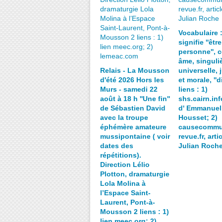
Vocabulaire 
signifie ''êtr
personne'', c
âme, singuliè
Relais - La Mousson
universelle, 
d'été 2026 Hors les
et morale, ''d
Murs - samedi 22
liens : 1)
août à 18 h ''Une fin''
shs.cairn.info
de Sébastien David
d' Emmanuel
avec la troupe
Housset; 2)
éphémère amateure
causecommu
mussipontaine ( voir
revue.fr, arti
dates des
Julian Roch
répétitions).
Direction Lélio
Plotton, dramaturgie
Lola Molina à
l’Espace Saint-
Laurent, Pont-à-
Mousson 2 liens : 1)
lien meec.org; 2)