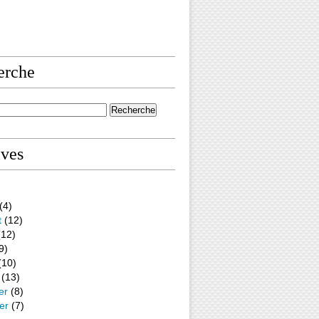
erche
ives
(4)
t
(12)
12)
9)
(10)
(13)
er
(8)
er
(7)