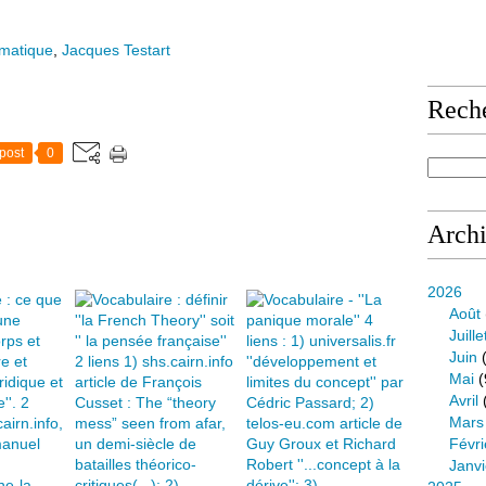
omatique
,
Jacques Testart
Rech
post
0
Arch
2026
Août
Juille
Juin
(
Mai
(
Avril
Mars
Févri
Janvi