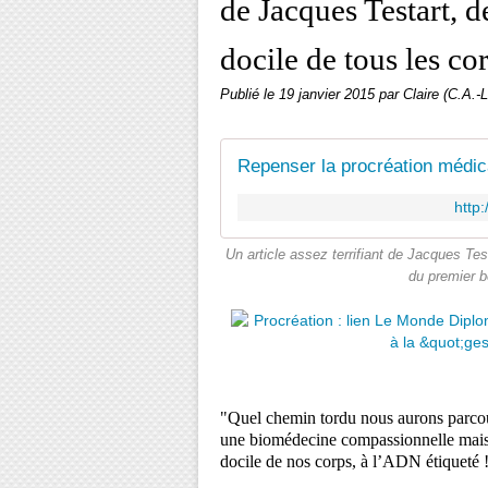
de Jacques Testart, d
docile de tous les co
Publié le
19 janvier 2015
par Claire (C.A.-L
Repenser la procréation médic
http
Un article assez terrifiant de Jacques Test
du premier 
"Quel chemin tordu nous aurons parcouru
une biomédecine compassionnelle mais d
docile de nos corps, à l’ADN étiqueté 