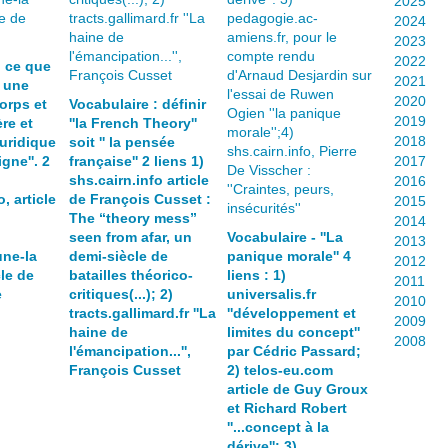
2025
2024
2023
2022
: ce que
2021
e une
2020
orps et
Vocabulaire : définir
2019
re et
''la French Theory''
2018
juridique
soit '' la pensée
igne''. 2
française'' 2 liens 1)
2017
shs.cairn.info article
2016
, article
de François Cusset :
2015
The “theory mess”
2014
seen from afar, un
Vocabulaire - ''La
2013
ne-la
demi-siècle de
panique morale'' 4
2012
cle de
batailles théorico-
liens : 1)
2011
e
critiques(...); 2)
universalis.fr
2010
tracts.gallimard.fr ''La
''développement et
2009
haine de
limites du concept''
2008
l'émancipation...'',
par Cédric Passard;
François Cusset
2) telos-eu.com
article de Guy Groux
et Richard Robert
''...concept à la
dérive'': 3)