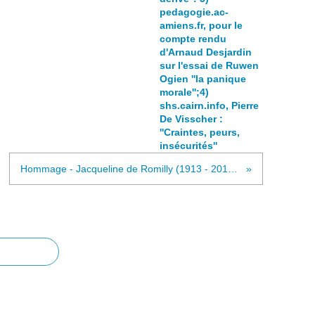
pedagogie.ac-
amiens.fr, pour le
compte rendu
d'Arnaud Desjardin
sur l'essai de Ruwen
Ogien ''la panique
morale'';4)
shs.cairn.info, Pierre
De Visscher :
''Craintes, peurs,
insécurités''
Hommage - Jacqueline de Romilly (1913 - 2010); extraits d'une interview de Pierre Démeron, il y a un tout petit peu plus de 30 ans, en 1984