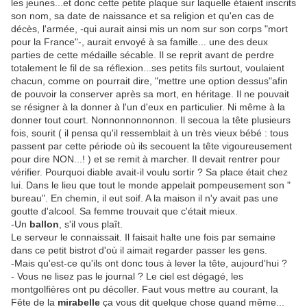
les jeunes...et donc cette petite plaque sur laquelle étaient inscrits
son nom, sa date de naissance et sa religion et qu'en cas de
décès, l'armée, -qui aurait ainsi mis un nom sur son corps "mort
pour la France"-, aurait envoyé à sa famille... une des deux
parties de cette médaille sécable. Il se reprit avant de perdre
totalement le fil de sa réflexion...ses petits fils surtout, voulaient
chacun, comme on pourrait dire, "mettre une option dessus"afin
de pouvoir la conserver après sa mort, en héritage. Il ne pouvait
se résigner à la donner à l'un d'eux en particulier. Ni même à la
donner tout court. Nonnonnonnonnon. Il secoua la tête plusieurs
fois, sourit ( il pensa qu'il ressemblait à un très vieux bébé : tous
passent par cette période où ils secouent la tête vigoureusement
pour dire NON...! ) et se remit à marcher. Il devait rentrer pour
vérifier. Pourquoi diable avait-il voulu sortir ? Sa place était chez
lui. Dans le lieu que tout le monde appelait pompeusement son "
bureau". En chemin, il eut soif. A la maison il n'y avait pas une
goutte d'alcool. Sa femme trouvait que c'était mieux.
-Un
ballon
, s'il vous plaît.
Le serveur le connaissait. Il faisait halte une fois par semaine
dans ce petit bistrot d'où il aimait regarder passer les gens.
-Mais qu'est-ce qu'ils ont donc tous à lever la tête, aujourd'hui ?
- Vous ne lisez pas le journal ? Le ciel est dégagé, les
montgolfières ont pu décoller. Faut vous mettre au courant, la
Fête de la
mirabelle
ça vous dit quelque chose quand même...