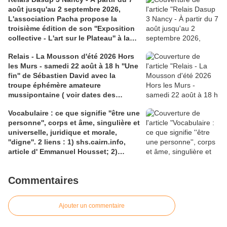
août jusqu'au 2 septembre 2026,
L'association Pacha propose la
troisième édition de son ''Exposition
collective - L'art sur le Plateau'' à la
Médiathèque Haut-du-Lièvre, 325
Relais - La Mousson d'été 2026 Hors
avenue Pinchard
les Murs - samedi 22 août à 18 h ''Une
fin'' de Sébastien David avec la
troupe éphémère amateure
mussipontaine ( voir dates des
répétitions). Direction Lélio Plotton,
Vocabulaire : ce que signifie ''être une
dramaturgie Lola Molina à l’Espace
personne'', corps et âme, singulière et
Saint-Laurent, Pont-à-Mousson 2
universelle, juridique et morale,
liens : 1) lien meec.org; 2)
''digne''. 2 liens : 1) shs.cairn.info,
lemeac.com
article d' Emmanuel Housset; 2)
causecommune-la revue.fr, article de
Julian Roche
Commentaires
Ajouter un commentaire