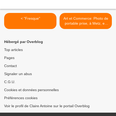
< "Fresque"
Art et Commerce: Photo de
portable prise, à Metz, en
2014, au début de la rue
Serpenoise, sur la facade
du magasin La Halle. lien
Hébergé par Overblog
jeanpierreattal.com/alvéoles
>
Top articles
Pages
Contact
Signaler un abus
C.G.U.
Cookies et données personnelles
Préférences cookies
Voir le profil de Claire Antoine sur le portail Overblog