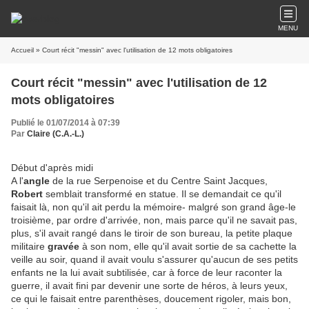
MENU
Accueil
» Court récit "messin" avec l'utilisation de 12 mots obligatoires
Court récit "messin" avec l'utilisation de 12
mots obligatoires
Publié le 01/07/2014 à 07:39
Par
Claire (C.A.-L.)
Début d'après midi
A l'
angle
de la rue Serpenoise et du Centre Saint Jacques,
Robert
semblait transformé en statue. Il se demandait ce qu'il
faisait là, non qu'il ait perdu la mémoire- malgré son grand âge-le
troisième, par ordre d'arrivée, non, mais parce qu'il ne savait pas,
plus, s'il avait rangé dans le tiroir de son bureau, la petite plaque
militaire
gravée
à son nom, elle qu'il avait sortie de sa cachette la
veille au soir, quand il avait voulu s'assurer qu'aucun de ses petits
enfants ne la lui avait subtilisée, car à force de leur raconter la
guerre, il avait fini par devenir une sorte de héros, à leurs yeux,
ce qui le faisait entre parenthèses, doucement rigoler, mais bon,