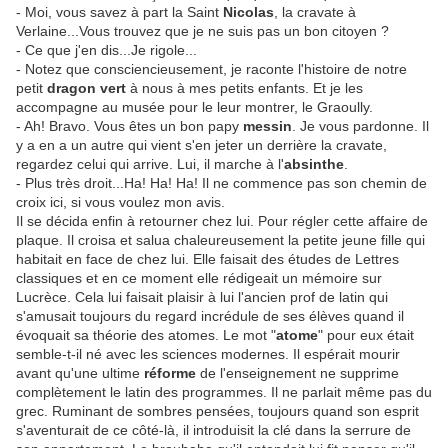
- Moi, vous savez à part la Saint
Nicolas
, la cravate à
Verlaine...Vous trouvez que je ne suis pas un bon citoyen ?
- Ce que j'en dis...Je rigole...
- Notez que consciencieusement, je raconte l'histoire de notre
petit
dragon
vert
à nous à mes petits enfants. Et je les
accompagne au musée pour le leur montrer, le Graoully.
- Ah! Bravo. Vous êtes un bon papy
messin
. Je vous pardonne. Il
y a en a un autre qui vient s'en jeter un derrière la cravate,
regardez celui qui arrive. Lui, il marche à l'
absinthe
.
- Plus très droit...Ha! Ha! Ha! Il ne commence pas son chemin de
croix ici, si vous voulez mon avis.
Il se décida enfin à retourner chez lui. Pour régler cette affaire de
plaque. Il croisa et salua chaleureusement la petite jeune fille qui
habitait en face de chez lui. Elle faisait des études de Lettres
classiques et en ce moment elle rédigeait un mémoire sur
Lucrèce. Cela lui faisait plaisir à lui l'ancien prof de latin qui
s'amusait toujours du regard incrédule de ses élèves quand il
évoquait sa théorie des atomes. Le mot "
atome
" pour eux était
semble-t-il né avec les sciences modernes. Il espérait mourir
avant qu'une ultime
réforme
de l'enseignement ne supprime
complètement le latin des programmes. Il ne parlait même pas du
grec. Ruminant de sombres pensées, toujours quand son esprit
s'aventurait de ce côté-là, il introduisit la clé dans la serrure de