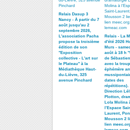
Relais Dasup 3
Nancy - À partir du 7
août jusqu'au 2
septembre 2026,
L'association Pacha
Relais - La 
propose la troisième
d'été 2026 Ho
édition de son
Murs - samed
''Exposition
août à 18 h ''
collective - L'art sur
de Sébastien
le Plateau'' à la
avec la trou
Médiathèque Haut-
éphémère am
du-Lièvre, 325
mussipontain
avenue Pinchard
dates des
répétitions).
Direction Lél
Plotton, dra
Lola Molina 
l’Espace Sain
Laurent, Pon
Mousson 2 li
lien meec.org
lemeac.com