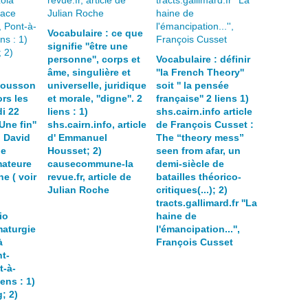
Vocabulaire : ce que
signifie ''être une
personne'', corps et
Vocabulaire : définir
âme, singulière et
''la French Theory''
Mousson
universelle, juridique
soit '' la pensée
rs les
et morale, ''digne''. 2
française'' 2 liens 1)
i 22
liens : 1)
shs.cairn.info article
Une fin''
shs.cairn.info, article
de François Cusset :
 David
d' Emmanuel
The “theory mess”
pe
Housset; 2)
seen from afar, un
ateure
causecommune-la
demi-siècle de
e ( voir
revue.fr, article de
batailles théorico-
Julian Roche
critiques(...); 2)
tracts.gallimard.fr ''La
io
haine de
maturgie
l'émancipation...'',
à
François Cusset
t-
t-à-
ens : 1)
; 2)