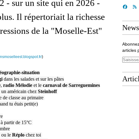
2 - sur un site qui en 2026 -
us. Il répertoriait la richesse
Newsl
pressions de la "Moselle-Est"
Abonnez
articles 
onsmoselleest.blogspot.fr/
)
graphie-situation
Artic
i
dans les salades et sur les pâtes
e
,
radio Mélodie
et le
carnaval de Sarreguemines
u un américain chez
Steinhoff
le de classe au primaire
and tu étais petit(e)
re
 à partir de 15°C
embre
ou le
Réplo
chez toi