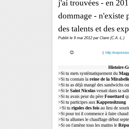
j'ai trouvées - en 201
dommage - n'existe pl
des talents et des ex
Publié le
9 mai 2012
par Claire (C.A.-L.)
😊
(
http://expressi
Histoire-Géo
>Si tu mets systématiquement du
Magg
>Si tu connais la
reine de la Mirabell
>Si tu as déjà mangé des sandwichs o
>Si le
Saint Nicolas
venait dans ta sal
>Si tu avais peur du père
Fouettard
qu
>Si tu participes aux
Kappensitzung
>Si tu
rigoles des fois
au lieu de souri
>Si pour toi il commence à faire chaud
>Si tu allumes le chauffage début sept
>Si on t'amène tous les matins le
Répu