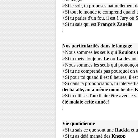
>Si le soir, tu proposes naturellement 
>Si tout le monde te comprend quand 
>Si tu parles d'un fou, il est à Jury où
>Si tu sais qui est
François Zanella
.
Nos particularités dans le langage
>Nous sommes les seuls qui
Roulons 
>Si tu mets ltoujours
Le
ou
La
devant 
>Nous sommes les seuls qui prononço
>Si tu ne comprends pas pourquoi on t
>Si pour toi quand il est 8 heures, il es
>Si dans ta prononciation, tu interverti
déchà allé, an a même monché des 
>Si tu utilises l'auxiliaire être avec 
été malate cette année
!
.
Vie quotidienne
>Si tu sais ce que sont une
Rackia
et 
>Si tu as déjà mangé des
K
nepp