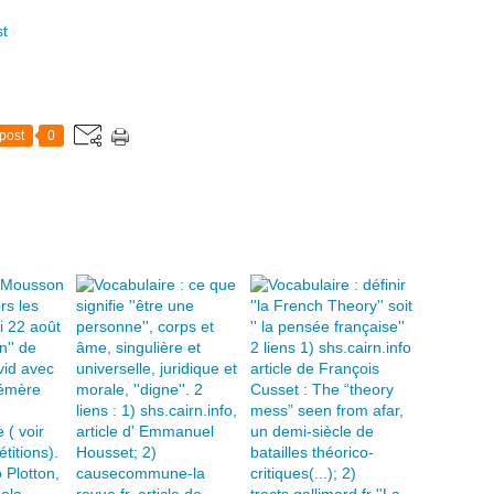
st
post
0