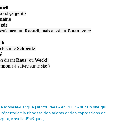
nell
épond
ça geht's
chaine
 güt
 seulement un
Raoudi
, mais aussi un
Zatan
, voire
uk
ck
sur le
Schpentz
ué
en disant
Raus
! ou
Weck
!
mpon
( à suivre sur le site )