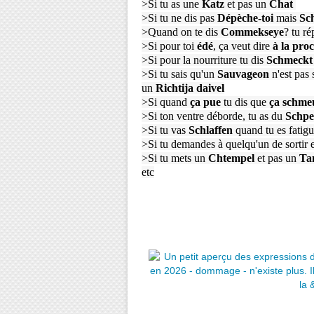
>Si tu as une
Katz
et pas un
Chat
>Si tu ne dis pas
Dépèche-toi
mais
Sch
>Quand on te dis
Commekseye
? tu r
>Si pour toi
édé
, ça veut dire
à la pro
>Si pour la nourriture tu dis
Schmeckt
>Si tu sais qu'un
Sauvageon
n'est pas
un
Richtija daivel
>Si quand
ça pue
tu dis que
ça schme
>Si ton ventre déborde, tu as du
Schpe
>Si tu vas
Schlaffen
quand tu es fatig
>Si tu demandes à quelqu'un de sortir 
>Si tu mets un
Chtempel
et pas un
Ta
etc