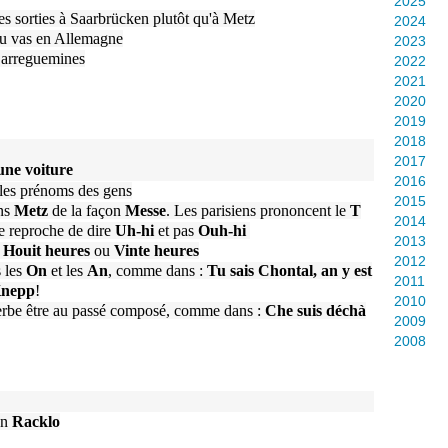
2025
des sorties à Saarbrücken plutôt qu'à Metz
2024
tu vas en Allemagne
2023
 Sarreguemines
2022
2021
2020
2019
2018
2017
une voiture
2016
les prénoms des gens
2015
ns
Metz
de la façon
Messe
. Les parisiens prononcent le
T
2014
e reproche de dire
Uh-hi
et pas
Ouh-hi
2013
t
Houit heures
ou
Vinte heures
2012
s les
On
et les
An
, comme dans :
Tu sais Chontal, an y est
2011
Knepp
!
2010
le verbe être au passé composé, comme dans :
Che suis déchà
2009
2008
un
Racklo