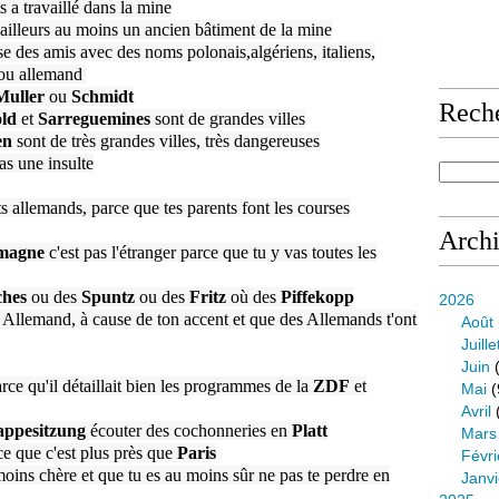
s a travaillé dans la mine
d'ailleurs au moins un ancien bâtiment de la mine
sse des amis avec des noms polonais,algériens, italiens,
n ou allemand
uller
ou
Schmidt
Rech
old
et
Sarreguemines
sont de grandes villes
en
sont de très grandes villes, très dangereuses
pas une insulte
ts allemands, parce que tes parents font les courses
Arch
magne
c'est pas l'étranger parce que tu y vas toutes les
hes
ou des
Spuntz
ou des
Fritz
où des
Piffekopp
2026
n Allemand, à cause de ton accent et que des Allemands t'ont
Août
Juille
Juin
(
rce qu'il détaillait bien les programmes de la
ZDF
et
Mai
(
Avril
ppesitzung
écouter des cochonneries en
Platt
Mars
ce que c'est plus près que
Paris
Févri
oins chère et que tu es au moins sûr ne pas te perdre en
Janvi