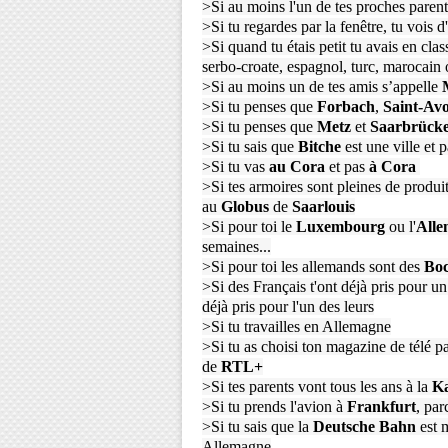
>Si au moins l'un de tes proches parent
>Si tu regardes par la fenêtre, tu vois 
>Si quand tu étais petit tu avais en cla
serbo-croate, espagnol, turc, marocai
>Si au moins un de tes amis s’appelle
M
>Si tu penses que
Forbach
,
Saint-Av
>Si tu penses que
Metz
et
Saarbrück
>Si tu sais que
Bitche
est une ville et 
>Si tu vas
au Cora
et pas
à Cora
>Si tes armoires sont pleines de produi
au
Globus
de
Saarlouis
>Si pour toi le
Luxembourg
ou l'
Alle
semaines...
>Si pour toi les allemands sont des
Boc
>Si des Français t'ont déjà pris pour u
déjà pris pour l'un des leurs
>Si tu travailles en Allemagne
>Si tu as choisi ton magazine de télé pa
de
RTL+
>Si tes parents vont tous les ans à la
Ka
>Si tu prends l'avion à
Frankfurt
, par
>Si tu sais que la
Deutsche Bahn
est m
Allemagne