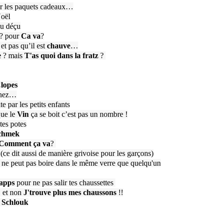
ur les paquets cadeaux…
oël
ou déçu
? pour
Ca va
?
et pas qu’il est
chauve
…
e
? mais
T'as quoi dans la fratz
?
lopes
 nez…
te par les petits enfants
ue le
Vin
ça se boit c’est pas un nombre !
tes potes
chmek
Comment ça va
?
z
(ce dit aussi de manière grivoise pour les garçons)
 ne peut pas boire dans le même verre que quelqu'un
lapps
pour ne pas salir tes chaussettes
, et non
J'trouve plus mes chaussons
!!
n
Schlouk