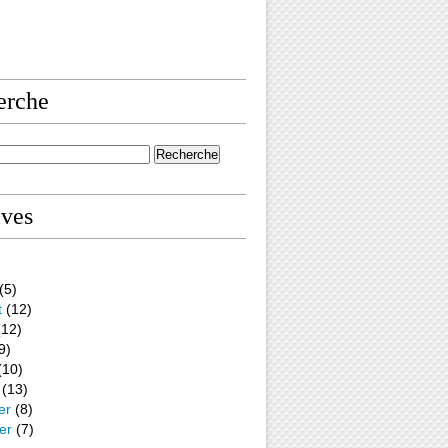
erche
ives
(5)
t
(12)
12)
9)
(10)
(13)
er
(8)
er
(7)