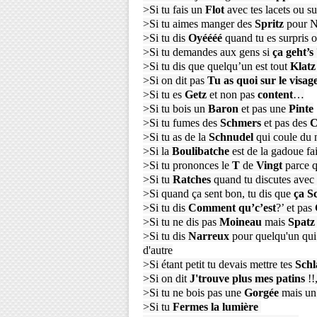
>Si tu fais un
Flot
avec tes lacets ou s
>Si tu aimes manger des
Spritz
pour N
>Si tu dis
O
yéééé
quand tu es surpris 
>Si tu demandes aux gens si
ça geht’s
>Si tu dis que quelqu’un est tout
K
latz
>Si on dit pas
Tu as quoi sur le visag
>Si tu es
G
etz
et non pas
content
…
>Si tu bois un
Baron
et pas une
Pinte
>Si tu fumes des
S
chmers
et pas des
C
>Si tu as de la
S
chnudel
qui coule du
>Si la
Boulibatche
est de la gadoue fai
>Si tu prononces le
T
de
Vingt
parce q
>Si tu
R
atches
quand tu discutes avec 
>Si quand ça sent bon, tu dis que
ça S
>Si tu dis
Comment qu’c’est
?’ et pas
>Si tu ne dis pas
Moineau
mais
Spat
>Si tu dis
Narreux
pour quelqu'un qui
d'autre
>Si étant petit tu devais mettre tes
S
ch
>Si on dit
J'trouve plus mes patins
!!
>Si tu ne bois pas une
Gorgée
mais u
>Si tu
Fermes la lumière