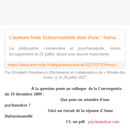
L'auteure Anne Dufourmantelle était d'une " humanité exceptionnelle "
La philosophe, romancière et psychanalyste, morte
brusquement le 21 juillet, laisse une œuvre importante.
https://www.lemonde.fr/disparitions/article/2017/07/24/mort-d-anne-dufourmantelle-chercheuse-inlassable-d-une-humanite-exceptionnelle_5164311_3382.html
Par Elisabeth Roudinesco (Historienne et collaboratrice du « Monde des
livres »), le 24 juillet 2017
À
la question posée au colloque de la Convergentia
du 19 décembre 2009 :
Que peut-on attendre d'une
psychanalyse ?
Voici un extrait de la réponse d'Anne
Dufourmantelle
Cf. un pdf
psychaanalyse.com