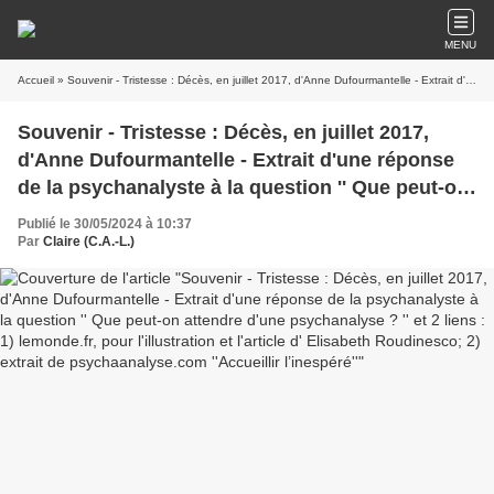
MENU
Accueil
» Souvenir - Tristesse : Décès, en juillet 2017, d'Anne Dufourmantelle - Extrait d'une réponse de la psychanalyste à la question '' Que peut-on attendre d'une psychanalyse ? '' et 2 liens : 1) lemonde.fr, pour l'illustration et l'article d' Elisabeth Roudinesco; 2) extrait de psychaanalyse.com ''Accueillir l’inespéré''
Souvenir - Tristesse : Décès, en juillet 2017,
d'Anne Dufourmantelle - Extrait d'une réponse
de la psychanalyste à la question '' Que peut-on
attendre d'une psychanalyse ? '' et 2 liens : 1)
Publié le 30/05/2024 à 10:37
lemonde.fr, pour l'illustration et l'article d'
Par
Claire (C.A.-L.)
Elisabeth Roudinesco; 2) extrait de
psychaanalyse.com ''Accueillir l’inespéré''