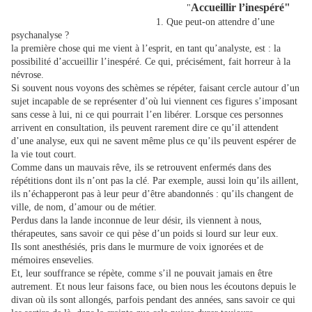
Accueillir l’inespéré"
"
1. Que peut-on attendre d’une
psychanalyse ?
la première chose qui me vient à l’esprit, en tant qu’analyste, est : la
possibilité d’accueillir l’inespéré. Ce qui, précisément, fait horreur à la
névrose.
Si souvent nous voyons des schèmes se répéter, faisant cercle autour d’un
sujet incapable de se représenter d’où lui viennent ces figures s’imposant
sans cesse à lui, ni ce qui pourrait l’en libérer. Lorsque ces personnes
arrivent en consultation, ils peuvent rarement dire ce qu’il attendent
d’une analyse, eux qui ne savent même plus ce qu’ils peuvent espérer de
la vie tout court.
Comme dans un mauvais rêve, ils se retrouvent enfermés dans des
répétitions dont ils n’ont pas la clé. Par exemple, aussi loin qu’ils aillent,
ils n’échapperont pas à leur peur d’être abandonnés : qu’ils changent de
ville, de nom, d’amour ou de métier.
Perdus dans la lande inconnue de leur désir, ils viennent à nous,
thérapeutes, sans savoir ce qui pèse d’un poids si lourd sur leur eux.
Ils sont anesthésiés, pris dans le murmure de voix ignorées et de
mémoires ensevelies.
Et, leur souffrance se répète, comme s’il ne pouvait jamais en être
autrement. Et nous leur faisons face, ou bien nous les écoutons depuis le
divan où ils sont allongés, parfois pendant des années, sans savoir ce qui