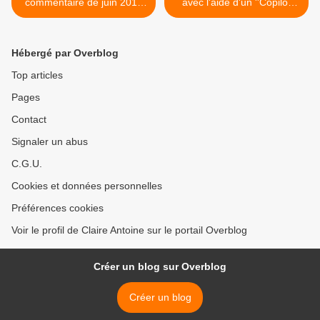
commentaire de juin 2011
avec l'aide d'un ''Copilot
que j'aime encore de
microsoft, le 31 mai 2024,
Christophe Colera sur le
des mots : Humanité et
livre d'Anne Dufourmantelle
Valeurs humaines. Et il
Hébergé par Overblog
"La Femme et le Sacrifice"
semblerait, en fait, .... que
rien n'ait changé ! >
Top articles
Pages
Contact
Signaler un abus
C.G.U.
Cookies et données personnelles
Préférences cookies
Voir le profil de Claire Antoine sur le portail Overblog
Créer un blog sur Overblog
Créer un blog