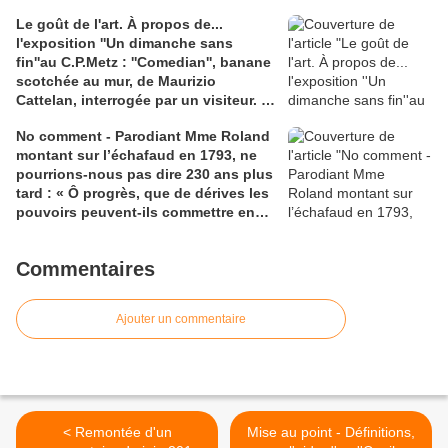
Le goût de l'art. À propos de...
l'exposition ''Un dimanche sans
fin''au C.P.Metz : ''Comedian'', banane
scotchée au mur, de Maurizio
Cattelan, interrogée par un visiteur. 4
Liens, 1) fr.wikipedia.org, 2)
No comment - Parodiant Mme Roland
republicain-lorrain.fr, 3) bfmtv.com,
montant sur l’échafaud en 1793, ne
vidéo, l'acheteur de ''l'oeuvre'' qui a
pourrions-nous pas dire 230 ans plus
mangé la banane à 6,2 millions de
tard : « Ô progrès, que de dérives les
dollars, 4)lemonde.fr ''Obscène, la
pouvoirs peuvent-ils commettre en
banane ?'' de Philippe Breno
ton nom ! ». Progrès ... dans la
surveillance de masse... 2 liens : 1)
Commentaires
''La quadrature du net'' sur la
''reconnaissance'' faciale; 2)
lemonde.fr : sur la vidéosurveillance
Ajouter un commentaire
''intelligente'' !
< Remontée d'un
Mise au point - Définitions,