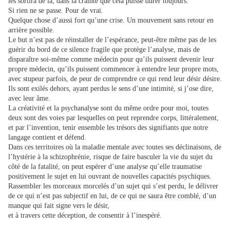
les sortira de là, dans la crainte que cela puisse durer toujours.
Si rien ne se passe. Pour de vrai.
Quelque chose d’aussi fort qu’une crise. Un mouvement sans retour en
arrière possible.
Le but n’est pas de réinstaller de l’espérance, peut-être même pas de les
guérir du bord de ce silence fragile que protège l’analyse, mais de
disparaître soi-même comme médecin pour qu’ils puissent devenir leur
propre médecin, qu’ils puissent commencer à entendre leur propre mots,
avec stupeur parfois, de peur de comprendre ce qui rend leur désir désire.
Ils sont exilés dehors, ayant perdus le sens d’une intimité, si j’ose dire,
avec leur âme.
La créativité et la psychanalyse sont du même ordre pour moi, toutes
deux sont des voies par lesquelles on peut reprendre corps, littéralement,
et par l’invention, tenir ensemble les trésors des signifiants que notre
langage contient et défend.
Dans ces territoires où la maladie mentale avec toutes ses déclinaisons, de
l’hystérie à la schizophrénie, risque de faire basculer la vie du sujet du
côté de la fatalité, on peut espérer d’une analyse qu’elle traumatise
positivement le sujet en lui ouvrant de nouvelles capacités psychiques.
Rassembler les morceaux morcelés d’un sujet qui s’est perdu, le délivrer
de ce qui n’est pas subjectif en lui, de ce qui ne saura être comblé, d’un
manque qui fait signe vers le désir,
et à travers cette déception, de consentir à l’inespéré.