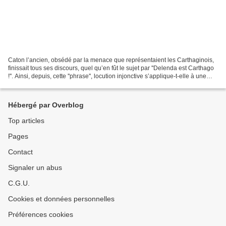
Caton l’ancien, obsédé par la menace que représentaient les Carthaginois,
finissait tous ses discours, quel qu’en fût le sujet par ''Delenda est Carthago
!''. Ainsi, depuis, cette ''phrase'', locution injonctive s’applique-t-elle à une
idée fixe, une...
Hébergé par Overblog
Top articles
Pages
Contact
Signaler un abus
C.G.U.
Cookies et données personnelles
Préférences cookies