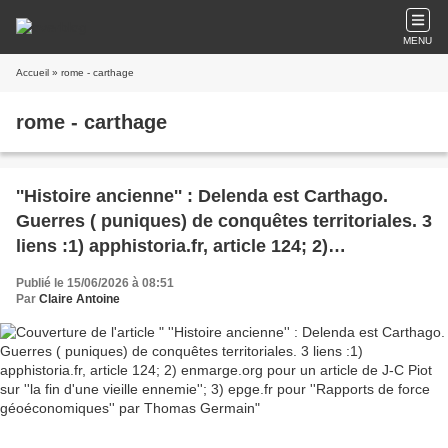
MENU
Accueil
» rome - carthage
rome - carthage
''Histoire ancienne'' : Delenda est Carthago.
Guerres ( puniques) de conquêtes territoriales. 3
liens :1) apphistoria.fr, article 124; 2)
enmarge.org pour un article de J-C Piot sur ''la
Publié le 15/06/2026 à 08:51
fin d'une vieille ennemie''; 3) epge.fr pour
Par
Claire Antoine
''Rapports de force géoéconomiques'' par
Thomas Germain