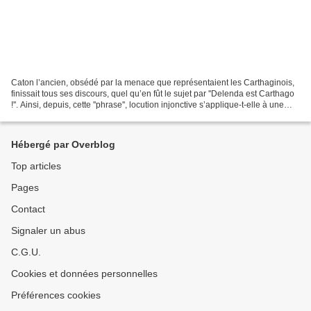
Caton l’ancien, obsédé par la menace que représentaient les Carthaginois,
finissait tous ses discours, quel qu’en fût le sujet par ''Delenda est Carthago
!''. Ainsi, depuis, cette ''phrase'', locution injonctive s’applique-t-elle à une
idée fixe, une...
Hébergé par Overblog
Top articles
Pages
Contact
Signaler un abus
C.G.U.
Cookies et données personnelles
Préférences cookies