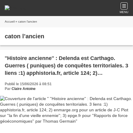
MENU
Accueil
» caton l'ancien
caton l'ancien
''Histoire ancienne'' : Delenda est Carthago.
Guerres ( puniques) de conquêtes territoriales. 3
liens :1) apphistoria.fr, article 124; 2)
enmarge.org pour un article de J-C Piot sur ''la
Publié le 15/06/2026 à 08:51
fin d'une vieille ennemie''; 3) epge.fr pour
Par
Claire Antoine
''Rapports de force géoéconomiques'' par
Thomas Germain