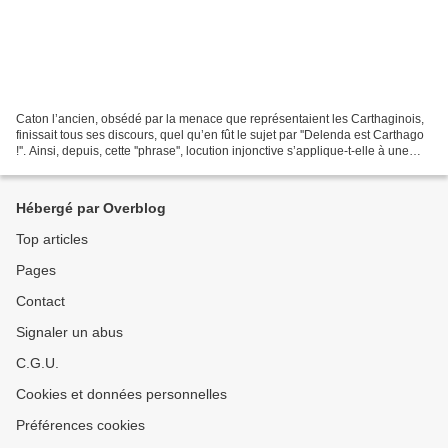
Caton l’ancien, obsédé par la menace que représentaient les Carthaginois,
finissait tous ses discours, quel qu’en fût le sujet par ''Delenda est Carthago
!''. Ainsi, depuis, cette ''phrase'', locution injonctive s’applique-t-elle à une
idée fixe, une...
Hébergé par Overblog
Top articles
Pages
Contact
Signaler un abus
C.G.U.
Cookies et données personnelles
Préférences cookies