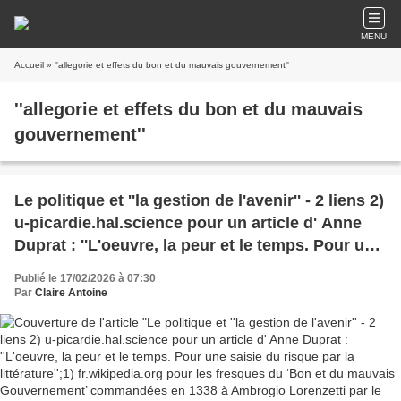
MENU
Accueil
» ''allegorie et effets du bon et du mauvais gouvernement''
''allegorie et effets du bon et du mauvais
gouvernement''
Le politique et ''la gestion de l'avenir'' - 2 liens 2)
u-picardie.hal.science pour un article d' Anne
Duprat : ''L'oeuvre, la peur et le temps. Pour une
saisie du risque par la littérature'';1)
Publié le 17/02/2026 à 07:30
fr.wikipedia.org pour les fresques du ‘Bon et du
Par
Claire Antoine
mauvais Gouvernement’ commandées en 1338 à
Ambrogio Lorenzetti par le régime des Neuf, à
voir dans le palais communal de Sienne